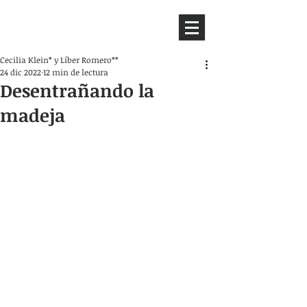
HEMISFERIO
IZQUIERDO
Cecilia Klein* y Líber Romero**
24 dic 2022
12 min de lectura
Desentrañando la
madeja