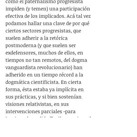
como el paternalismo progresista 
impiden (y temen) una participación 
efectiva de los implicados. Acá tal vez 
podamos hallar una clave de por qué 
ciertos sectores progresistas, que 
suelen adherir a la retórica 
postmoderna (y que suelen ser 
exdefensores, muchos de ellos, en 
tiempos no tan remotos, del dogma 
vanguardista revolucionario) han 
adherido en un tiempo récord a la 
dogmática cientificista. En cierta 
forma, ésta estaba ya implícita en 
sus prácticas, y si bien sostenían 
visiones relativistas, en sus 
intervenciones parciales -para 
“mejorar la realidad” o “humanizar el 
capitalismo”- ya suponían una 
visión cientificista y tecnocrática de 