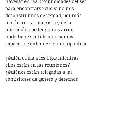
navegar en las profundidades del ser, 
para encontrarse que si no nos 
deconstruimos de verdad, por más 
teoría crítica, marxista y de la 
liberación que tengamos arriba, 
nada tiene sentido sino somos 
capaces de entender la micropolítica. 
¿Quién cuida a lxs hijxs mientras 
ellos están en las reuniones?
¿Quiénes están relegadas a las 
comisiones de género y derechos 
humanos?
¿Qué pasa cuando gritamos en las 
asambleas y/o reuniones y quienes 
monopolizan la palabra?
¿Quiénes tienen tiempo para 
instruirse y leer El Capital?
¿Por qué la mayoría de las personas 