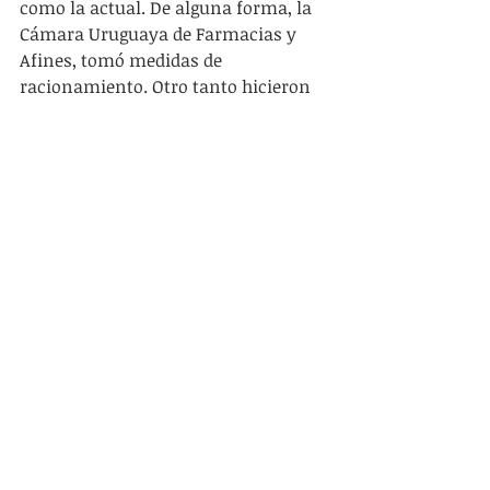
como la actual. De alguna forma, la 
Cámara Uruguaya de Farmacias y 
Afines, tomó medidas de 
racionamiento. Otro tanto hicieron 
algunas cadenas de supermercados 
como Tienda Inglesa. Pero todo 
parece haber sido a “motus propio” y 
no por una política pública, donde 
habría mucho por hacer. Por 
ejemplo, en la vecina orilla hay 
ejemplos interesantes de regulación 
de precios, como exigir que el precio 
del alcohol en gel sea el mismo que 
en Febrero de 2020 y prohibir su 
aumento por los próximos tres 
meses, a la vez que se exige 
determinado nivel de abastecimiento.
En este sentido, es llamativo como 