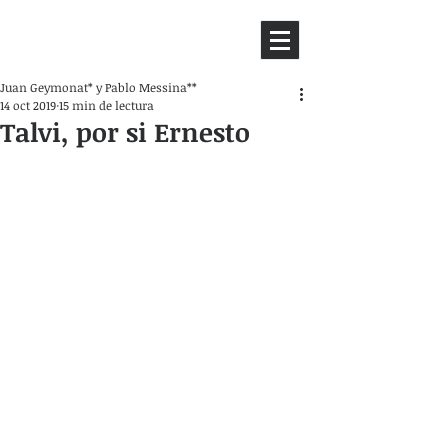
HEMISFERIO
IZQUIERDO
Juan Geymonat* y Pablo Messina**
14 oct 2019
15 min de lectura
Talvi, por si Ernesto