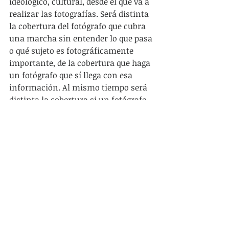
ideológico, cultural, desde el que va a 
realizar las fotografías. Será distinta 
la cobertura del fotógrafo que cubra 
una marcha sin entender lo que pasa 
o qué sujeto es fotográficamente 
importante, de la cobertura que haga 
un fotógrafo que sí llega con esa 
información. Al mismo tiempo será 
distinta la cobertura si un fotógrafo 
visualiza una escena que asocia a un 
momento de una novela, una 
película, o una canción, y será 
distinta la cobertura dependiendo del 
grado de empatía o antipatía que 
tiene el fotógrafo con el sujeto a 
fotografiar.
“Aunque un acontecimiento ha 
llegado a significar, precisamente, 