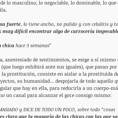
, de lo masculino, lo negociable, lo dominable, lo que 
la.
su fuerte
, lo tiene ancho, no pulido y con celulitis y t
s muy difícil encontrar algo de carrocería impecabl
 chica 
hace 3 semanas
”
 anestesiado de sentimientos, se exige a sí mismo 
 (que luego exhibirá ante sus iguales), que pasan por
la prostitución, consiste en aislar a la prostituida d
oyectos, su humanidad… despojarla de todo aquello q
ingular que hay en ella, para reducirla a un cuerpo-m
mo un canal para alcanzar el goce consigo mismo:
ASIADO y DICE DE TODO UN POCO, sobre todo “cosas 
es claro que la mayoría de las chicas con las que sa