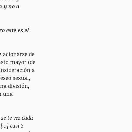
 y no a 
o este es el 
elacionarse de 
asto mayor (de 
onsideración a 
eseo sexual, 
na división, 
n una 
ue te vez cada 
...] casi 3 