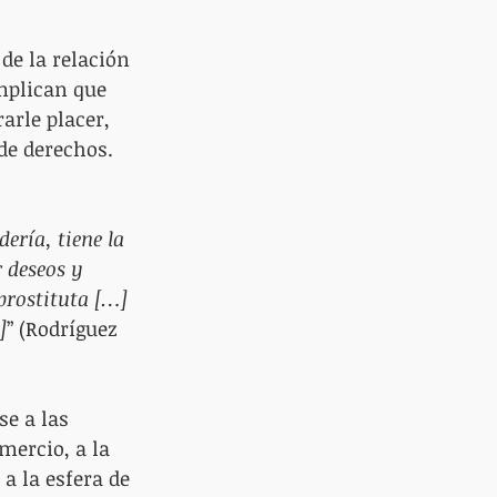
de la relación 
mplican que 
rle placer, 
de derechos. 
ería, tiene la 
r deseos y 
prostituta […] 
]
” (Rodríguez 
e a las 
mercio, a la 
a la esfera de 