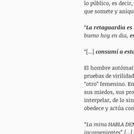
lo público, es decir
que somete y aniqui
“
La retaguardia es 
bueno hoy en dia, 
e
“[...] 
consumí a esta
El hombre autómata,
pruebas de virilidad
“otro” femenino. En 
sus miedos, sus pr
interpelar, de lo s
obedece y actúa co
“La mina HABLA DEM
inconvenientes” [...] 