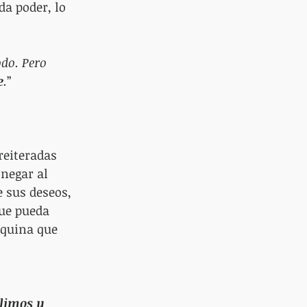
da poder, lo 
odo. Pero 
e
.
”
reiteradas 
 negar al 
e sus deseos, 
ue pueda 
áquina que 
limos y 