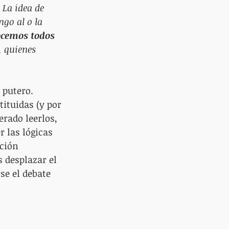
. La idea de 
go al o la 
ocemos todos
, quienes 
 putero. 
ituidas (y por 
erado leerlos, 
 las lógicas 
ción 
 desplazar el 
se el debate 