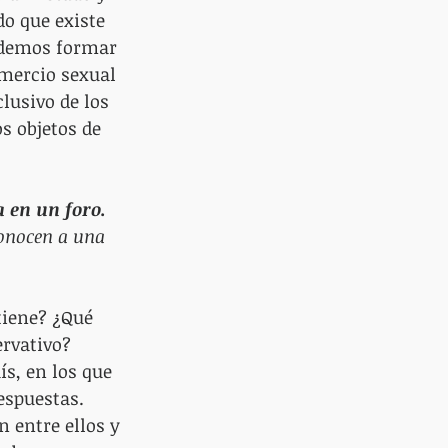
o que existe 
odemos formar 
omercio sexual 
lusivo de los 
s objetos de 
a en un foro.
onocen a una 
tiene? ¿Qué 
ervativo? 
s, en los que 
spuestas. 
 entre ellos y 