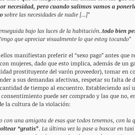
or necesidad, pero cuando salimos vamos a ponerla
o
 sobre las necesidades de nadie [...]”
enseguida bajo las luces de la habitación..
todo bien per
Tengo que apreciar visualmente lo que estoy tocando”
 ellos manifiestan preferir el “sexo pago” antes que r
 con mujeres, dado que esto implica, además de un g
idad prostituyente del varón proveedor), tomar en c
ender a sus demandas afectivas, respetar su falta de d
antidad de tiempo al encuentro. Estableciendo así u
o consentimiento puede ser comprado y las que no, e
e la cultura de la violación:
lgo con una amigota de esas que todos tenemos, con la q
voltear “gratis”
. La última vez la pase a buscar en taxi [