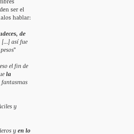
ombres 
den ser el 
halos hablar:
udeces, de 
a
 [...] así fue 
 pesos
”
so el fin de 
ue 
la 
e fantasmas 
ciles y 
ñeros y 
en lo 