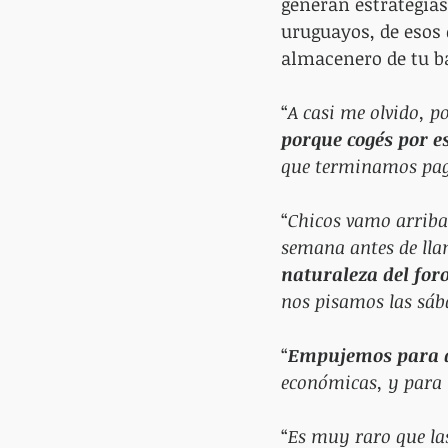
generan estrategias
uruguayos, de esos q
almacenero de tu bar
“
A casi me olvido, por
porque cogés por e
que terminamos pag
“
Chicos vamo arriba,
semana antes de lla
naturaleza del for
nos pisamos las sába
“
Empujemos para qu
económicas, y para 
“
Es muy raro que las