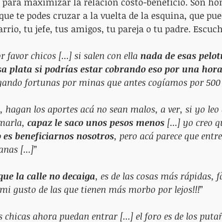
 para maximizar la relación costo-beneficio. Son h
ue te podes cruzar a la vuelta de la esquina, que pue
rio, tu jefe, tus amigos, tu pareja o tu padre. Escuc
 favor chicos [...] si salen con ella 
nada de esas pelot
sa plata si podrías estar cobrando eso por una hor
ando fortunas por minas que antes cogíamos por 500
 hagan los aportes acá no sean malos, a ver, si yo leo e
marla, 
capaz le saco unos pesos menos
 [...] yo creo q
o es beneficiarnos nosotros
, pero acá parece que entr
nas [...]
”
e la calle no decaiga
, es de las cosas más rápidas, fà
mi gusto de las que tienen más morbo por lejos!!!
”
 chicas ahora puedan entrar [...] el foro es de los puta