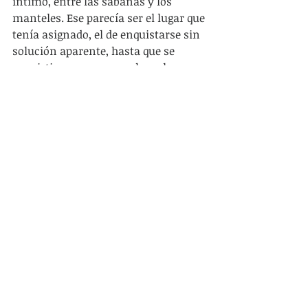
intimo, entre las sábanas y los 
manteles. Ese parecía ser el lugar que 
tenía asignado, el de enquistarse sin 
solución aparente, hasta que se 
convirtiera en un mancha color 
lágrima, hasta que la tristeza solo 
fuera una sensación a la que nos 
acostumbramos.
…
Trabajo con una amiga que quiero, 
con ella compartimos viajes largos 
en interdepartamentales, leemos, 
planificamos, tomamos mate, 
comemos pasas y mandarinas. Es en 
esos asientos incómodos hablamos 
bien bajito y reímos a los gritos. Un 
día me estaba contando algo, me 