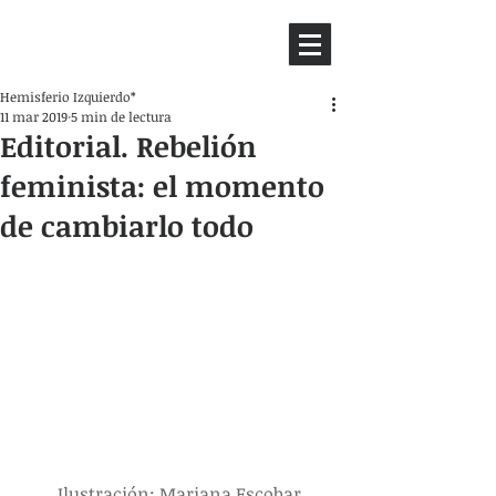
HEMISFERIO
IZQUIERDO
Hemisferio Izquierdo*
11 mar 2019
5 min de lectura
Editorial. Rebelión
feminista: el momento
de cambiarlo todo
 Ilustración: Mariana Escobar