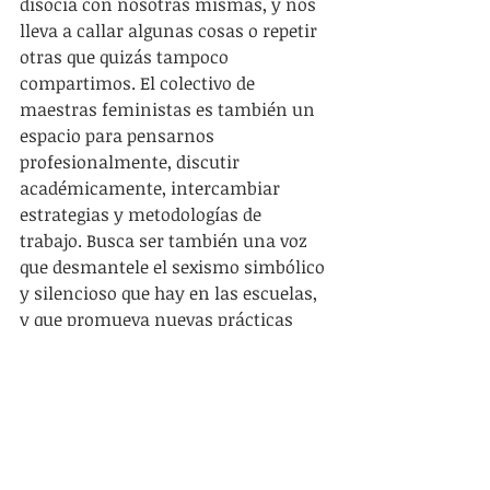
disocia con nosotras mismas, y nos 
lleva a callar algunas cosas o repetir 
otras que quizás tampoco 
compartimos. El colectivo de 
maestras feministas es también un 
espacio para pensarnos 
profesionalmente, discutir 
académicamente, intercambiar 
estrategias y metodologías de 
trabajo. Busca ser también una voz 
que desmantele el sexismo simbólico 
y silencioso que hay en las escuelas, 
y que promueva nuevas prácticas 
educativas.
Por eso pensamos que el feminismo 
nos acompaña en este quehacer 
profesional. Porque hemos ido 
entendiendo juntas que esa 