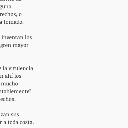
guna 
rechos, o 
ha tomado.
 inventan los 
logren mayor 
la virulencia 
n ahí los 
, mucho 
ntablemente” 
rechos.
zan sus 
 a toda costa. 