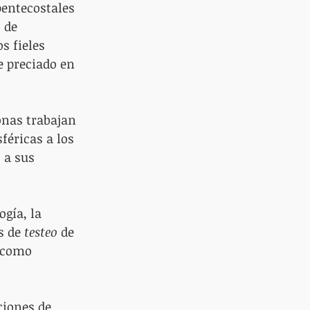
entecostales 
 de 
s fieles 
 preciado en 
nas trabajan 
féricas a los 
 a sus 
ogía, la 
s de 
testeo
 de 
 como 
iones de 