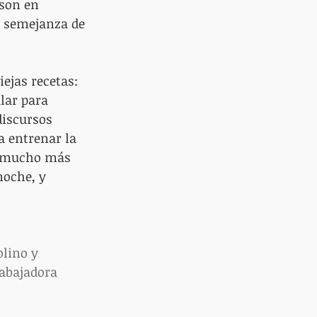
 son en 
y semejanza de 
ejas recetas: 
lar para 
discursos 
a entrenar la 
es mucho más 
noche, y 
lino y 
abajadora 