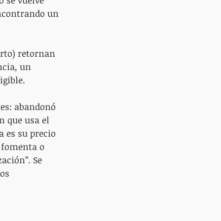
 se vuelve 
encontrando un 
rto) retornan 
cia, un 
gible.
res: abandonó 
 que usa el 
 es su precio 
 fomenta o 
ación”. Se 
os 