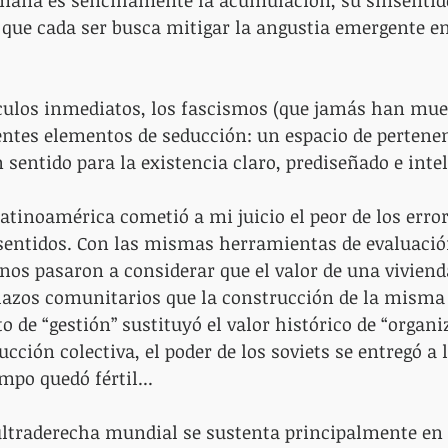
mana es sencillamente la acumulación, su sinsentido
o que cada ser busca mitigar la angustia emergente 
nculos inmediatos, los fascismos (que jamás han mue
entes elementos de seducción: un espacio de pertenen
entido para la existencia claro, prediseñado e inteli
atinoamérica cometió a mi juicio el peor de los erro
sentidos. Con las mismas herramientas de evaluación
nos pasaron a considerar que el valor de una vivienda
 lazos comunitarios que la construcción de la misma
o de “gestión” sustituyó el valor histórico de “organiz
ción colectiva, el poder de los soviets se entregó a l
mpo quedó fértil...
 ultraderecha mundial se sustenta principalmente en 