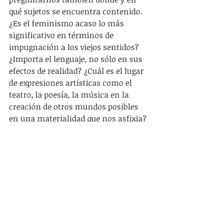
qué sujetos se encuentra contenido. 
¿Es el feminismo acaso lo más 
significativo en términos de 
impugnación a los viejos sentidos? 
¿Importa el lenguaje, no sólo en sus 
efectos de realidad? ¿Cuál es el lugar 
de expresiones artísticas como el 
teatro, la poesía, la música en la 
creación de otros mundos posibles 
en una materialidad que nos asfixia? 
 ¿Acaso podemos cambiar la cultura 
sin tocar las estructuras profundas 
de nuestra materialidad e 
inconsciente colectivo? ¿Podemos 
acaso mantener esa mirada y esa 
comprensión disociada?
Si para construir un proyecto político 