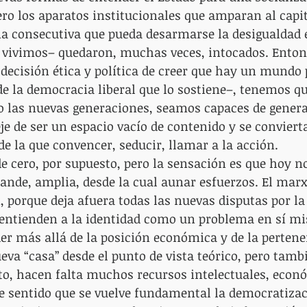
ero los aparatos institucionales que amparan al capit
a consecutiva que pueda desarmarse la desigualdad e
e vivimos– quedaron, muchas veces, intocados. Enton
decisión ética y política de creer que hay un mundo 
de la democracia liberal que lo sostiene–, tenemos qu
o las nuevas generaciones, seamos capaces de genera
eje de ser un espacio vacío de contenido y se conviert
de la que convencer, seducir, llamar a la acción.
de cero, por supuesto, pero la sensación es que hoy 
rande, amplia, desde la cual aunar esfuerzos. El mar
 porque deja afuera todas las nuevas disputas por la 
e entienden a la identidad como un problema en sí m
er más allá de la posición económica y de la pertenen
eva “casa” desde el punto de vista teórico, pero tamb
to, hacen falta muchos recursos intelectuales, econ
ese sentido que se vuelve fundamental la democratizac