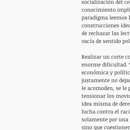
socialización del c
conocimiento implic
paradigma leemos l
construcciones ideo
de rechazar las lec
vacía de sentido po
Realizar un corte c
enorme dificultad. 
económica y polític
justamente no dejar
le acomoden, se le 
tensionar los movim
idea misma de dere
lucha contra el rac
solamente por una m
sino que cuestionen