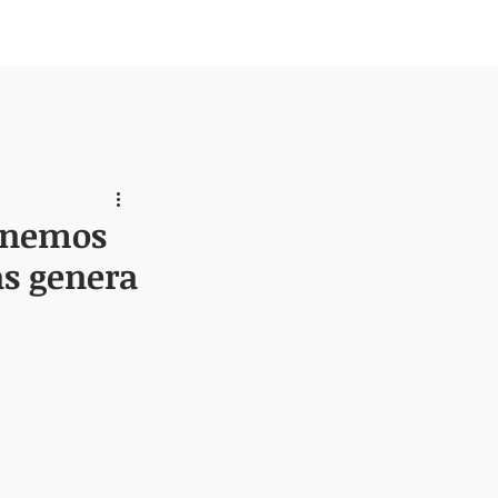
Nosotros
tenemos
as genera