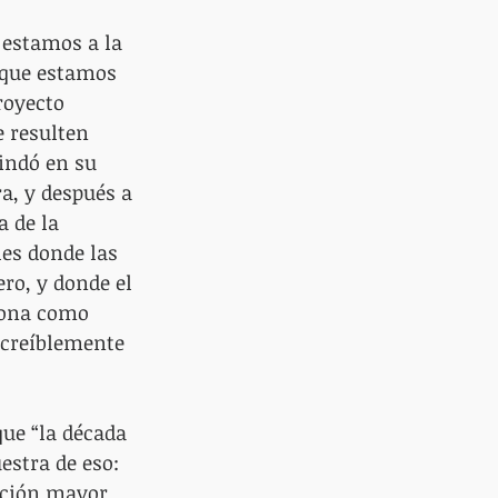
 estamos a la 
–que estamos 
royecto 
e resulten 
indó en su 
, y después a 
 de la 
es donde las 
ro, y donde el 
ciona como 
ncreíblemente 
ue “la década 
stra de eso: 
ación mayor 