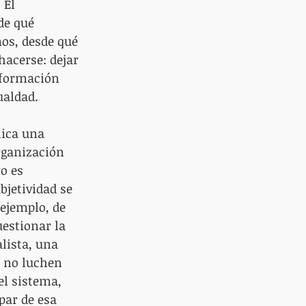
 El 
de qué 
s, desde qué 
acerse: dejar 
nformación 
ualdad.
lica una 
rganización 
o es 
jetividad se 
ejemplo, de 
estionar la 
lista, una 
e no luchen 
l sistema, 
par de esa 