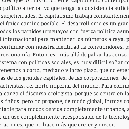
:
 Creo que lo más difícil en el capitalismo contempor
 político alternativo que tenga la consistencia sufic
 subjetividades. El capitalismo trabaja constantemen
 el único camino posible. El desarrollismo es un gran
 todos los partidos uruguayos con fuerza política asu
l internacional para mantener los números a raya, p
 continuar con nuestra identidad de consumidores, pa
croeconomía. Entonces, más allá de paliar las consec
stema con políticas sociales, es muy difícil soñar c
enernos a corto, mediano y largo plazo, que no esté 
las de los grandes capitales, de las corporaciones, de 
ctivistas, del norte imperial del mundo. Para conmo
alcanza el discurso ecologista, porque se centra en la
s daños, pero no propone, de modo global, formas co
ntable para modos de vida completamente urbanos, al
or un uso completamente irresponsable de la tecnolog
raciones, que no hace más que crecer y crecer.