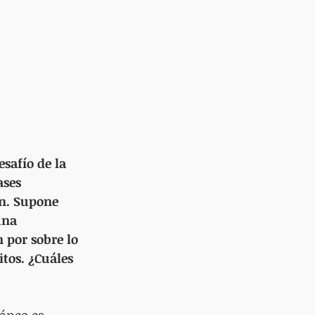
safío de la 
ases 
ón. Supone 
una 
 por sobre lo 
tos. ¿Cuáles 