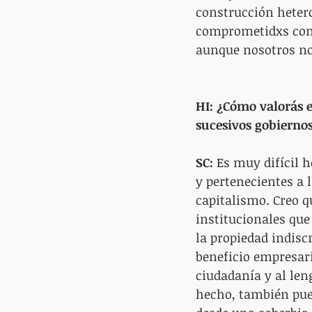
construcción hetero
comprometidxs con 
aunque nosotros no
HI: ¿Cómo valorás e
sucesivos gobierno
SC:
 Es muy difícil 
y pertenecientes a 
capitalismo. Creo q
institucionales que
la propiedad indiscr
beneficio empresaria
ciudadanía y al len
hecho, también pued