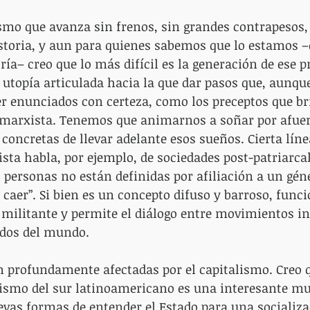
smo que avanza sin frenos, sin grandes contrapesos,
istoria, y aun para quienes sabemos que lo estamos 
ría– creo que lo más difícil es la generación de ese p
a utopía articulada hacia la que dar pasos que, aunqu
r enunciados con certeza, como los preceptos que br
marxista. Tenemos que animarnos a soñar por afuera
oncretas de llevar adelante esos sueños. Cierta línea
sta habla, por ejemplo, de sociedades post-patriarcal
s personas no están definidas por afiliación a un géne
a caer”. Si bien es un concepto difuso y barroso, fun
 militante y permite el diálogo entre movimientos i
ados del mundo.
n profundamente afectadas por el capitalismo. Creo q
ismo del sur latinoamericano es una interesante mue
evas formas de entender el Estado para una socializ