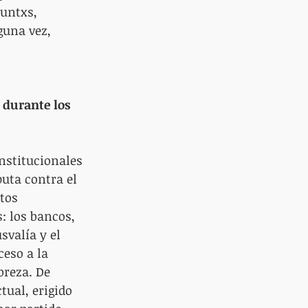
untxs, 
una vez, 
 durante los 
nstitucionales 
uta contra el 
tos 
: los bancos, 
svalía y el 
ceso a la 
breza. De 
tual, erigido 