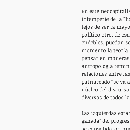
En este neocapitali
intemperie de la H
lejos de ser la mayo
político otro, de es
endebles, puedan se
momento la teoría 
pensar en maneras c
antropología femini
relaciones entre la
patriarcado “se va 
núcleo del discurso
diversos de todos l
Las izquierdas está
ganada” del progres
se consolidaron nu