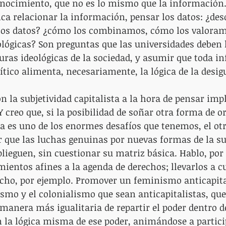
onocimiento, que no es lo mismo que la información.
a relacionar la información, pensar los datos: ¿des
os datos? ¿cómo los combinamos, cómo los valoramo
lógicas? Son preguntas que las universidades deben h
turas ideológicas de la sociedad, y asumir que toda i
lítico alimenta, necesariamente, la lógica de la desig
on la subjetividad capitalista a la hora de pensar imp
Y creo que, si la posibilidad de soñar otra forma de o
a es uno de los enormes desafíos que tenemos, el otr
 que las luchas genuinas por nuevas formas de la sub
plieguen, sin cuestionar su matriz básica. Hablo, por 
ientos afines a la agenda de derechos; llevarlos a cu
cho, por ejemplo. Promover un feminismo anticapita
ismo y el colonialismo que sean anticapitalistas, qu
anera más igualitaria de repartir el poder dentro de
 la lógica misma de ese poder, animándose a partici