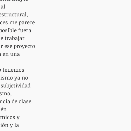
al –
structural, 
ces me parece 
posible fuera 
e trabajar 
r ese proyecto 
a en una 
no tenemos 
xismo ya no 
subjetividad 
ismo, 
cia de clase. 
ién 
ómicos y 
ión y la 