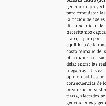
Soledad Castro (SC)
generar un proyecto
para conquistar las
la ficción de que es
discurso oficial de
necesitamos capita
trabajo, para poder
equilibrio de la ma
costo humano del si
otra manera de sost
dejar entrar las reg
megaproyectos extra
opinión pública no 
consecuencias de lo
organización suste
tierra, afectados p
generaciones y gene