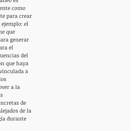
áneo es 
iente como 
te para crear 
 ejemplo: el 
me que 
ara generar 
ra el 
uencias del 
on que haya 
vinculada a 
los 
ver a la 
s 
ncretas de 
ejados de la 
ía durante 