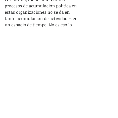
procesos de acumulación política en 
estas organizaciones no se da en  
tanto acumulación de actividades en 
un espacio de tiempo. No es eso lo 
que determina el fortalecimiento de 
estas expresiones. No se trata de 
agregar actividades dispersas a un 
cronograma. Tampoco se trataría de 
comulgar con todas la posiciones 
que se hacen y nacen en estas 
organizaciones. Más bien se trata de 
construir estrategias que re-creen y 
fortalezcan lo colectivo. Que 
promuevan el análisis crítico de 
nuestras sociedades y del lugar que 
tenemos cada uno en ellas. Para que 
esto suceda es necesario establecer 
vinculaciones desde el debate 