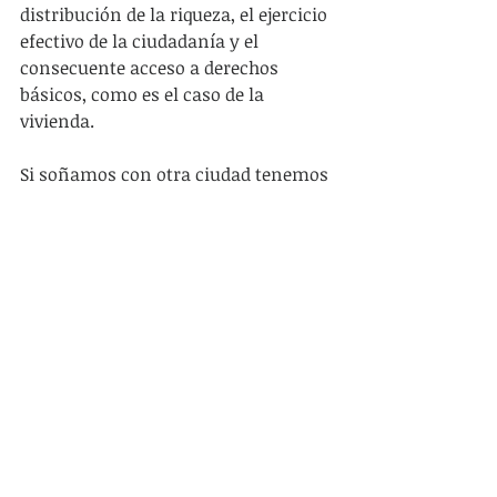
distribución de la riqueza, el ejercicio 
efectivo de la ciudadanía y el 
consecuente acceso a derechos 
básicos, como es el caso de la 
vivienda.
Si soñamos con otra ciudad tenemos 
que hacernos cargo de las 
contradicciones que impone la 
convivencia de una voluntad política 
que discursiva y animosamente 
defiende la idea de que la ciudad es 
nuestro hogar, que habla de 
participación pero que respeta 
religiosamente las imperiosas reglas 
del mercado que exigen la 
relocalización de familias enteras o 
que nuestros paisajes sean 
(re)diseñados en 
“autoCAD”.