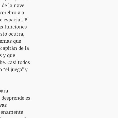
l de la nave 
cerebro y a 
 espacial. El 
us funciones 
sto ocurra, 
lemas que 
capitán de la 
s y que 
be. Casi todos 
“el juego” y 
para 
 desprende es 
vas 
plenamente 