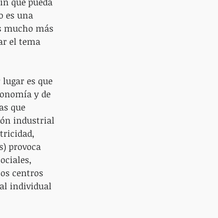
sin que pueda 
o es una 
es mucho más 
ar el tema 
 lugar es que 
conomía y de 
as que 
ón industrial 
tricidad, 
s) provoca 
ociales, 
os centros 
al individual 