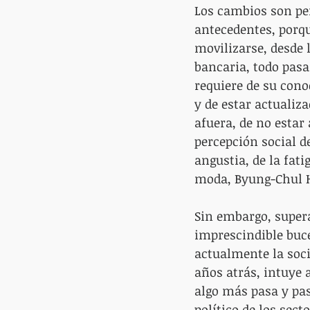
Los cambios son per
antecedentes, porqu
movilizarse, desde
bancaria, todo pasa 
requiere de su cono
y de estar actualiz
afuera, de no estar 
percepción social d
angustia, de la fati
moda, Byung-Chul H
Sin embargo, supera
imprescindible buce
actualmente la soc
años atrás, intuye 
algo más pasa y pasa
político de los sec