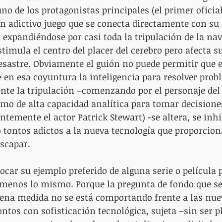
, uno de los protagonistas principales (el primer oficia
un adictivo juego que se conecta directamente con su 
 expandiéndose por casi toda la tripulación de la nave
stimula el centro del placer del cerebro pero afecta s
desastre. Obviamente el guión no puede permitir que e
e en esa coyuntura la inteligencia para resolver prob
te la tripulación –comenzando por el personaje del 
mo de alta capacidad analítica para tomar decisione
temente el actor Patrick Stewart) -se altera, se inhi
ontos adictos a la nueva tecnología que proporciona 
scapar.
ocar su ejemplo preferido de alguna serie o película 
 menos lo mismo. Porque la pregunta de fondo que se
uena medida no se está comportando frente a las nue
ntos con sofisticación tecnológica, sujeta –sin ser 