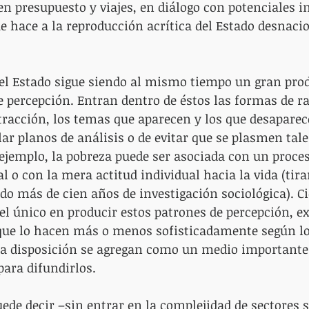
n presupuesto y viajes, en diálogo con potenciales in
e hace a la reproducción acrítica del Estado desnaci
el Estado sigue siendo al mismo tiempo un gran prod
e percepción. Entran dentro de éstos las formas de 
tracción, los temas que aparecen y los que desaparece
lar planos de análisis o de evitar que se plasmen tale
 ejemplo, la pobreza puede ser asociada con un proces
l o con la mera actitud individual hacia la vida (tira
o más de cien años de investigación sociológica). C
 el único en producir estos patrones de percepción, e
 que lo hacen más o menos sofisticadamente según lo
 a disposición se agregan como un medio importante 
ara difundirlos.
uede decir –sin entrar en la complejidad de sectores s