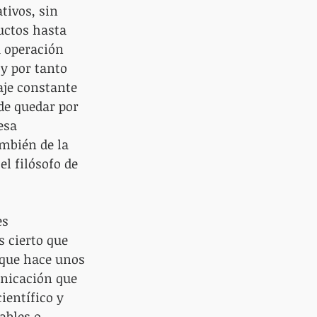
tivos, sin 
uctos hasta 
 operación 
 y por tanto 
aje constante 
de quedar por 
esa 
mbién de la 
el filósofo de 
s 
 cierto que 
 que hace unos 
unicación que 
ientífico y 
ables o 