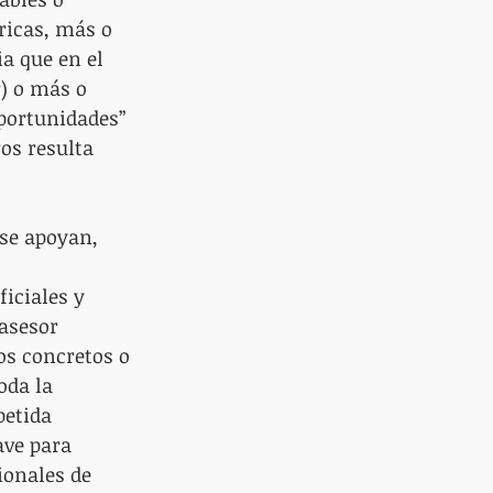
ricas, más o 
a que en el 
r) o más o 
portunidades” 
os resulta 
 se apoyan, 
 
iciales y 
asesor 
os concretos o 
oda la 
petida 
ve para 
ionales de 