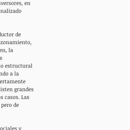
versores, en 
onalizado 
uctor de 
razonamiento, 
n, la 
s 
o estructural 
ndo a la 
iertamente 
xisten grandes 
s casos. Las 
pero de 
ociales y 