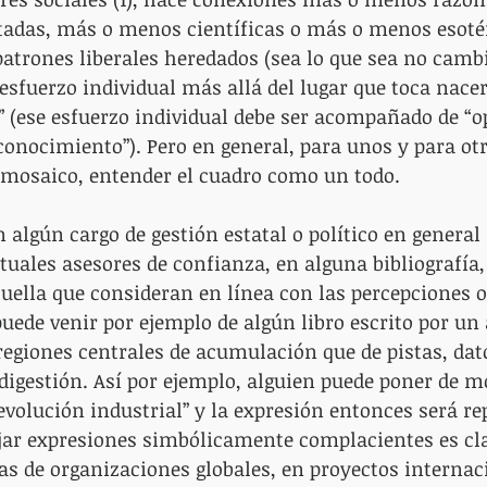
tadas, más o menos científicas o más o menos esoté
trones liberales heredados (sea lo que sea no cambi
 esfuerzo individual más allá del lugar que toca nace
 (ese esfuerzo individual debe ser acompañado de “o
 conocimiento”). Pero en general, para unos y para otr
l mosaico, entender el cuadro como un todo.
 algún cargo de gestión estatal o político en general
uales asesores de confianza, en alguna bibliografía,
ella que consideran en línea con las percepciones of
puede venir por ejemplo de algún libro escrito por un 
regiones centrales de acumulación que de pistas, dat
 digestión. Así por ejemplo, alguien puede poner de m
evolución industrial” y la expresión entonces será re
ar expresiones simbólicamente complacientes es cla
as de organizaciones globales, en proyectos internac