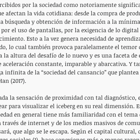
cibidos por la sociedad como notoriamente significa
e afectan la vida cotidiana: desde la compra de prod
 la búsqueda y obtención de información a la mínima
por el uso de pantallas, por la exigencia de lo digital
cimiento. Esto a la vez genera necesidad de aprendiz
ado, lo cual también provoca paralelamente el temor 
a la altura del desafío de lo nuevo y es una faceta de 
e aceleración constante, imparable y abarcativa. Y ta
ga infinita de la “sociedad del cansancio” que plantea 
an (2017).
da la sensación de proximidad con tal diagnóstico, e
ar para visualizar el iceberg en su real dimensión. Es
iedad en general tiene más familiaridad con el tema
a través de internet y de los medios masivos de com
rá, que algo se le escapa. Según el capital cultural, c
tores sociales (1), hace conexiones más o menos razon