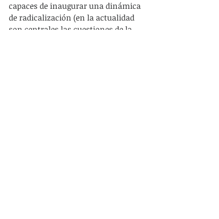
capaces de inaugurar una dinámica 
de radicalización (en la actualidad 
son centrales las cuestiones de la 
deuda, del comercio exterior, de la 
apropiación pública de los servicios 
esenciales, de la renta agraria); c) 
que se desarrolle en su interior una 
fuerte corriente revolucionaria y 
anticapitalista capaz de gravitar y 
presionar en el sentido de una 
perspectiva radical.En términos más 
concretos, la construcción de una 
“nueva fuerza” exige un balance del 
“ciclo progresista”. No se trata de 
“maximalismo” o de delimitaciones 
sectarias injustificadas en un 
contexto defensivo: es preciso 
identificar la responsabilidad del 
ciclo kirchnerista en el ascenso de la 