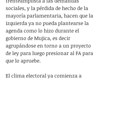
frenteamplista a las demandas 
sociales, y la pérdida de hecho de la 
mayoría parlamentaria, hacen que la 
izquierda ya no pueda plantearse la 
agenda como lo hizo durante el 
gobierno de Mujica, es decir 
agrupándose en torno a un proyecto 
de ley para luego presionar al FA para 
que lo apruebe.
El clima electoral ya comienza a 
sentirse cerca y en poco tiempo va a 
ser muy difícil que no ocupe el 
centro de la discusión política. Si 
consideramos al ambiente de 
crispación que ya describimos, es 
probable que además de concentrar 
las energías, este clima sea tenso y 
agobiante. Sin embargo, es 