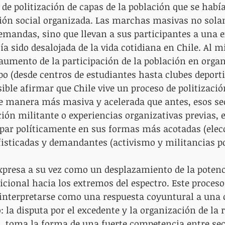
de politización de capas de la población que se hab
ción social organizada. Las marchas masivas no sol
emandas, sino que llevan a sus participantes a una e
bía sido desalojada de la vida cotidiana en Chile. Al 
aumento de la participación de la población en orga
po (desde centros de estudiantes hasta clubes deporti
ible afirmar que Chile vive un proceso de politizació
e manera más masiva y acelerada que antes, esos sec
ción militante o experiencias organizativas previas,
ipar políticamente en sus formas más acotadas (elecc
sticadas y demandantes (activismo y militancias pol
xpresa a su vez como un desplazamiento de la potenci
dicional hacia los extremos del espectro. Este proceso
interpretarse como una respuesta coyuntural a una cr
: la disputa por el excedente y la organización de la 
, toma la forma de una fuerte competencia entre sec