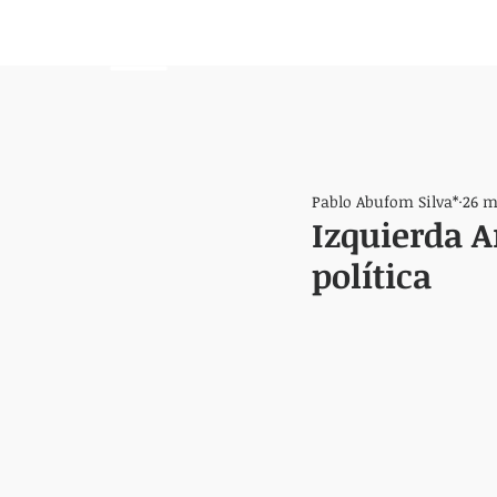
HEMISFERIO
IZQUIERDO
Pablo Abufom Silva*
26 m
Izquierda An
política