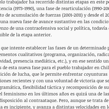
blo trabajador ha recorrido distintas etapas en este p
tencia (1973-1990), una fase de rearticulación (1990-200
 de acumulación de fuerzas (2001-2011) y desde el 20
una nueva fase de avance sustantivo en las condicio
nzo de una contraofensiva social y política, todavía 
ible de la etapa anterior.
o que intente establecer las fases de un determinado 
mentos cualitativos (programa, organización, radica
idad, presencia mediática, etc.), y en ese sentido un
 de esta nueva fase para el pueblo trabajador en Chil
ción de lucha, que le permite enfrentar coyunturas 
ciones recientes y con una voluntad de victoria que s
ramática, flexibilidad táctica y recomposición de su
el feminismo en los últimos años es quizá una de la
disposición al contraataque. Pero, aunque se trata de
ía es incipiente, y avanza a distintas velocidades en l