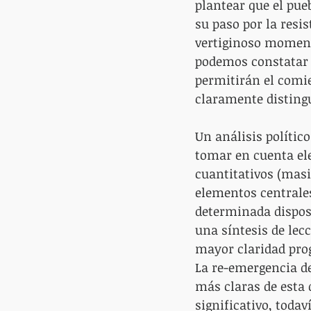
plantear que el pue
su paso por la resis
vertiginoso momento
podemos constatar 
permitirán el comie
claramente distingu
Un análisis polític
tomar en cuenta ele
cuantitativos (masiv
elementos centrales
determinada disposi
una síntesis de lec
mayor claridad prog
La re-emergencia d
más claras de esta 
significativo, todav