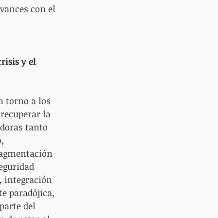
vances con el 
isis y el 
n torno a los 
recuperar la 
adoras tanto 
, 
fragmentación 
eguridad 
, integración 
e paradójica, 
parte del 