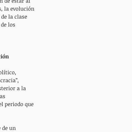
 de estar al 
, la evolución 
de la clase 
de los 
ción
ítico, 
cracia”, 
erior a la 
as 
l periodo que 
e de un 