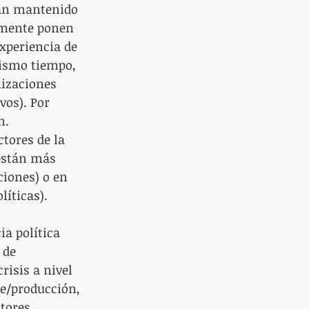
ían mantenido 
amente ponen 
xperiencia de 
mismo tiempo, 
nizaciones 
vos). Por 
n. 
tores de la 
 están más 
iones) o en 
íticas).
a política 
 de 
isis a nivel 
re/producción, 
tores 