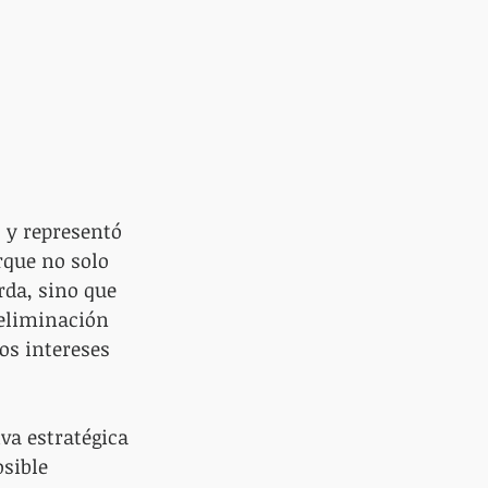
, y representó 
rque no solo 
rda, sino que 
 eliminación 
os intereses 
va estratégica 
sible 