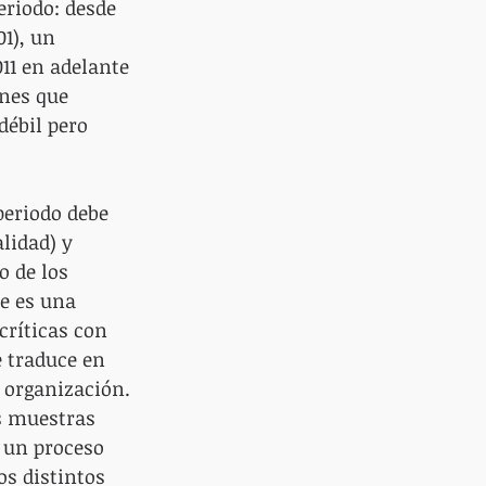
eriodo: desde 
1), un 
11 en adelante 
nes que 
débil pero 
periodo debe 
lidad) y 
o de los 
e es una 
críticas con 
e traduce en 
 organización. 
s muestras 
 un proceso 
os distintos 