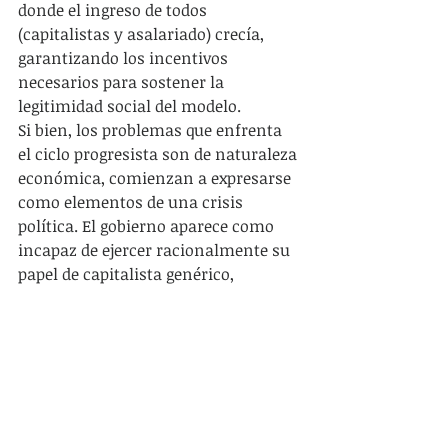
donde el ingreso de todos 
(capitalistas y asalariado) crecía, 
garantizando los incentivos 
necesarios para sostener la 
legitimidad social del modelo.
Si bien, los problemas que enfrenta 
el ciclo progresista son de naturaleza 
económica, comienzan a expresarse 
como elementos de una crisis 
política. El gobierno aparece como 
incapaz de ejercer racionalmente su 
papel de capitalista genérico, 
incurriendo no sólo en problemas 
para los capitalistas, sino para otros 
sectores como los asalariados. La 
imposibilidad de sostener un pacto 
distributivo con incrementos de 
salario real, se traduce a la larga o a 
la corta en malestar y déficit de 