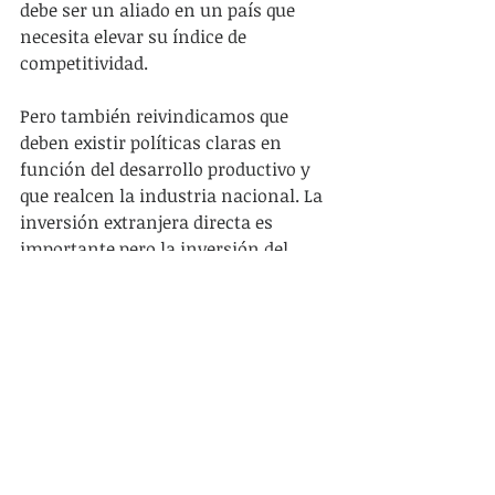
debe ser un aliado en un país que 
necesita elevar su índice de 
competitividad.
Pero también reivindicamos que 
deben existir políticas claras en 
función del desarrollo productivo y 
que realcen la industria nacional. La 
inversión extranjera directa es 
importante pero la inversión del 
Estado debe ser más importante aun.
Seguimos siendo un país agro-
exportador primarizado, donde los 
commodities oscilan en las 
tempestades de la economía 
mundial, y eso no es suficiente para 
llegar a ser un país desarrollado. 
Corregir los aranceles de los 