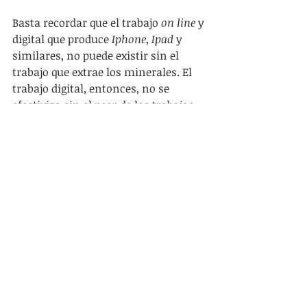
Basta recordar que el trabajo 
on line
 y 
digital que produce 
Iphone
, 
Ipad
 y 
similares, no puede existir sin el 
trabajo que extrae los minerales. El 
trabajo digital, entonces, no se 
efectiviza sin el peor de los trabajos 
manuales [5]. Es ese, entonces, el 
nuevo “espíritu de tiempo”: de un 
lado, la disponibilidad perpetua para 
la tarea, facilitada por la expansión 
del trabajo 
on line
. Del otro, se 
propaga la flexibilidad total. Florecen, 
entonces, los nuevos esclavos 
intermitentes globales.
*Profesor Titular de Sociología del 