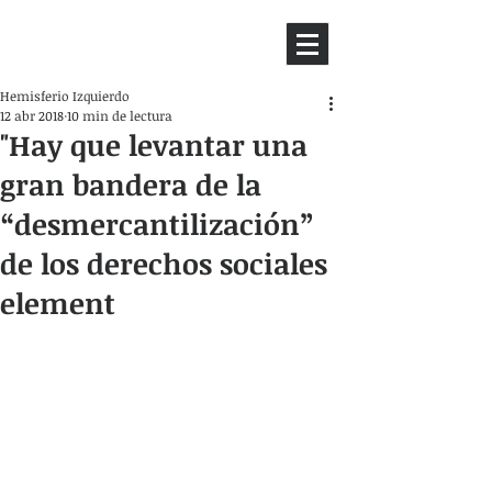
HEMISFERIO
IZQUIERDO
Hemisferio Izquierdo
12 abr 2018
10 min de lectura
"Hay que levantar una
gran bandera de la
“desmercantilización”
de los derechos sociales
element