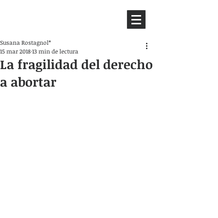
HEMISFERIO
IZQUIERDO
Susana Rostagnol*
15 mar 2018
13 min de lectura
La fragilidad del derecho
a abortar