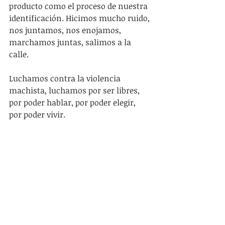
producto como el proceso de nuestra 
identificación. Hicimos mucho ruido, 
nos juntamos, nos enojamos, 
marchamos juntas, salimos a la 
calle.
Luchamos contra la violencia 
machista, luchamos por ser libres, 
por poder hablar, por poder elegir, 
por poder vivir.
Pero hacer eso implicó una 
reconfiguración de las 
clasificaciones y de los 
ordenamientos que se habían 
producido en otros tiempos. Y llegó 
un momento que no sólo las mujeres 
nos habíamos enojado porque 
nuestros cuerpos habían sido 