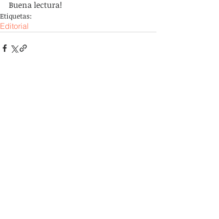
Buena lectura!
Etiquetas:
Editorial
Comentarios
Escribir un comentario...
Hemisferio es una plataforma virtual que