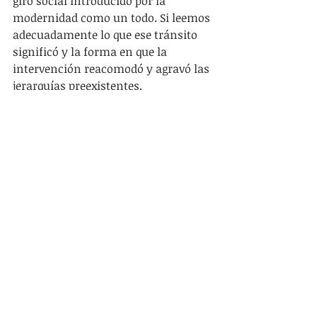
giro social introducido por la 
modernidad como un todo. Si leemos 
adecuadamente lo que ese tránsito 
significó y la forma en que la 
intervención reacomodó y agravó las 
jerarquías preexistentes, 
comprenderemos una gran cantidad 
de fenómenos del presente que 
afectan a toda la sociedad y que 
están muy lejos de constituir apenas 
«el problema de la mujer». En 
concordancia con esta propuesta 
está mi permanente insistencia en 
que los feminismos, así como todos 
los otros frentes del movimiento 
social cometen un gran equívoco 
tanto político como epistemológico 
o, en otras palabras, un error teórico-
político de inestimables 