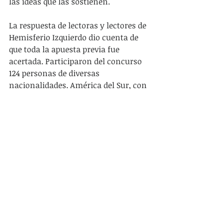
las ideas que las sostienen.
La respuesta de lectoras y lectores de 
Hemisferio Izquierdo dio cuenta de 
que toda la apuesta previa fue 
acertada. Participaron del concurso 
124 personas de diversas 
nacionalidades. América del Sur, con 
la excepción de las Guyanas, 
Surinam y Paraguay participó toda 
en este homenaje al Che. Se hizo 
cargo de que las palabras no están 
entendiendo lo que pasa y que hay 
pistas a rastrear en el guerrillero 
heroico aún. También llegaron 
aportes de Honduras, Guatemala, El 
Salvador, México y Cuba, 
completando un contingente nada 
despreciable de aportes provenientes 