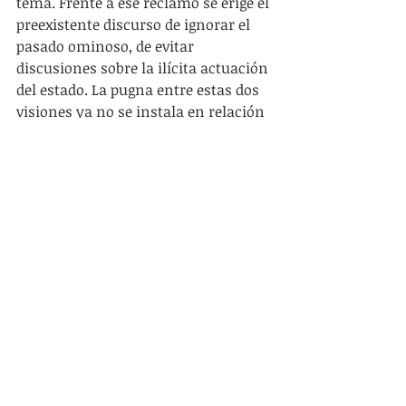
tema. Frente a ese reclamo se erige el 
preexistente discurso de ignorar el 
pasado ominoso, de evitar 
discusiones sobre la ilícita actuación 
del estado. La pugna entre estas dos 
visiones ya no se instala en relación 
a los crímenes de estado sino en la 
visión de las funciones de este, se 
amplifica y se presenta entre 
diferentes modelos de estado en 
relación a la promoción de los 
derechos humanos y en la 
importancia que se da a los 
mecanismos de protección y de 
promoción.
La INDDHH tiene dentro de sus 
funciones, controlar que la 
actuación estatal se adecue a las 