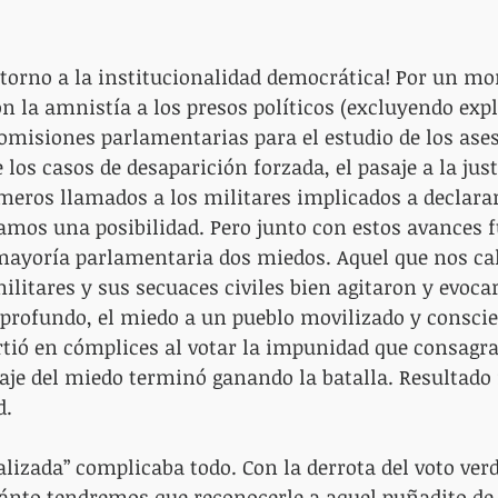
retorno a la institucionalidad democrática! Por un m
n la amnistía a los presos políticos (excluyendo exp
 comisiones parlamentarias para el estudio de los ase
 los casos de desaparición forzada, el pasaje a la just
meros llamados a los militares implicados a declarar
mos una posibilidad. Pero junto con estos avances 
mayoría parlamentaria dos miedos. Aquel que nos ca
ilitares y sus secuaces civiles bien agitaron y evoca
 profundo, el miedo a un pueblo movilizado y consci
tió en cómplices al votar la impunidad que consagrab
aje del miedo terminó ganando la batalla. Resultado f
d.
lizada” complicaba todo. Con la derrota del voto verd
uánto tendremos que reconocerle a aquel puñadito de