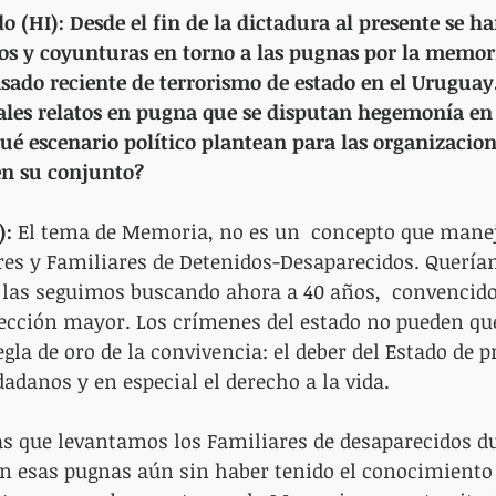
o (HI): Desde el fin de la dictadura al presente se h
s y coyunturas en torno a las pugnas por la memori
asado reciente de terrorismo de estado en el Uruguay.
ales relatos en pugna que se disputan hegemonía en 
ué escenario político plantean para las organizacio
en su conjunto?
):
 El tema de Memoria, no es un  concepto que mane
res y Familiares de Detenidos-Desaparecidos. Quería
, las seguimos buscando ahora a 40 años,  convencid
yección mayor. Los crímenes del estado no pueden q
la de oro de la convivencia: el deber del Estado de pr
dadanos y en especial el derecho a la vida.
as que levantamos los Familiares de desaparecidos d
n esas pugnas aún sin haber tenido el conocimiento 