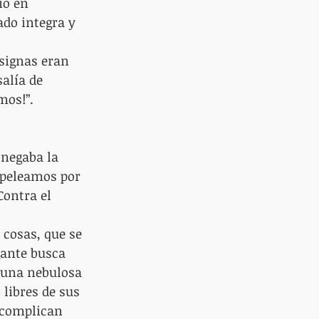
io en 
do integra y 
signas eran 
alía de 
mos!”. 
negaba la 
 peleamos por 
Contra el 
 cosas, que se 
gante busca 
 una nebulosa 
libres de sus 
 complican 