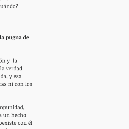
cuándo? 
 la pugna de 
n y  la 
la verdad 
da, y esa 
tas ni con los 
impunidad, 
 a un hecho 
existe con él 