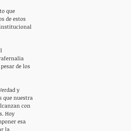
to que 
os de estos 
institucional 
l 
afernalia 
pesar de los 
Verdad y 
s que nuestra 
alcanzan con 
s. Hoy 
mponer esa 
r la 