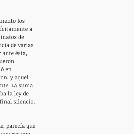
omento los 
lícitamente a 
sinatos de 
icia de varias 
 ante ésta, 
fueron 
ló en 
ron, y aquel 
ente. La suma 
a la ley de 
inal silencio, 
e, parecía que 
 madres que 