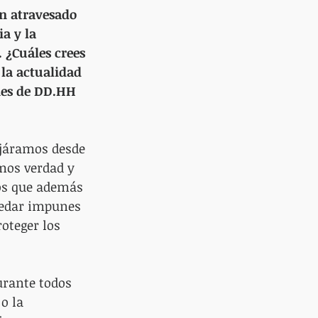
an atravesado 
a y la 
 ¿Cuáles crees 
la actualidad 
nes de DD.HH 
járamos desde 
mos verdad y 
os que además 
uedar impunes 
oteger los 
urante todos 
o la 