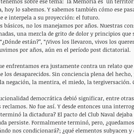
tenemos sobre ese tema:  la Memoria es  un territor
, hoy lo sabemos. Y sabemos también cómo ese pasa
e e interpela a su proyección: el futuro.
os básicos, no los manejamos por años. Nuestras con
as, una mezcla de grito de dolor y principios que s
¿Dónde están?”, “¡Vivos los llevaron, vivos los quere
imos por años, aún en el período post dictatorial.
ue enfrentamos era justamente contra un relato que 
 los desaparecidos. Sin conciencia plena del hecho,
a negación, la mentira, el miedo, la tergiversación. 
tucionalidad democrática debió significar, entre otras
 reclamos. No fue así. Y desde entonces una interro
terminó la dictadura? El pacto del Club Naval dejaba
duda persiste. Formalmente terminó, pero, ¿quedamos 
uándo nos condicionará?; ¿qué elementos subyacen y