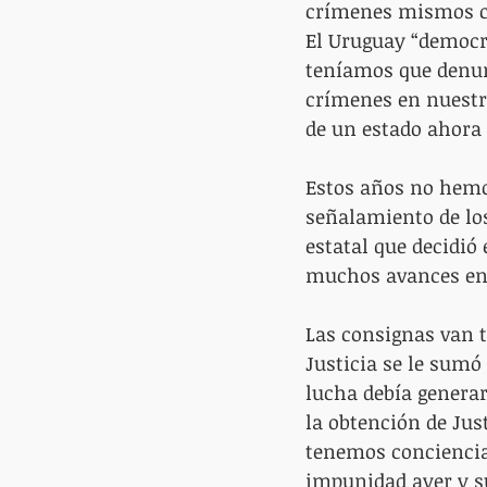
crímenes mismos co
El Uruguay “democrát
teníamos que denunci
crímenes en nuestra
de un estado ahora
Estos años no hemos
señalamiento de los
estatal que decidió
muchos avances en 
Las consignas van t
Justicia se le sum
lucha debía generar
la obtención de Just
tenemos conciencia 
impunidad ayer y su