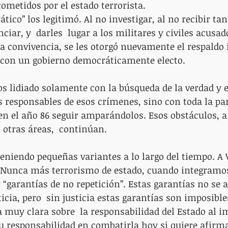
metidos por el estado terrorista.
ico” los legitimó. Al no investigar, al no recibir tan
ar, y  darles  lugar a los militares y civiles acusad
 convivencia, se les otorgó nuevamente el respaldo 
 con un gobierno democráticamente electo.
 lidiado solamente con la búsqueda de la verdad y e
 responsables de esos crímenes, sino con toda la par
 en el año 86 seguir amparándolos. Esos obstáculos, a 
otras áreas,  continúan.
eniendo pequeñas variantes a lo largo del tiempo. A 
ó Nunca más terrorismo de estado, cuando integramo
 “garantías de no repetición”. Estas garantías no se 
icia, pero  sin justicia estas garantías son imposible
muy clara sobre  la responsabilidad del Estado al i
 responsabilidad en combatirla hoy si quiere afirma