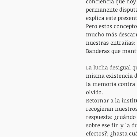
conciencia que hoy 
permanente disputa
explica este present
Pero estos concept
mucho más descarnad
nuestras entrañas: “
Banderas que mantuv
La lucha desigual q
misma existencia de
la memoria contra l
olvido.
Retornar a la insti
recogieran nuestros
respuesta: ¿cuándo 
sobre ese fin y la 
efectos?; ¿hasta c