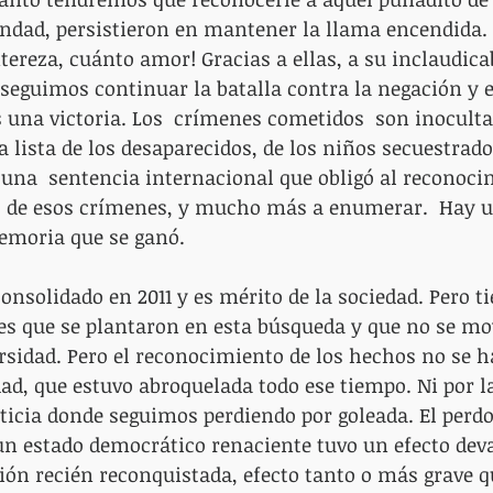
fandad, persistieron en mantener la llama encendida.
tereza, cuánto amor! Gracias a ellas, a su inclaudica
eguimos continuar la batalla contra la negación y el
na victoria. Los  crímenes cometidos  son inocultab
 lista de los desaparecidos, de los niños secuestrado
 una  sentencia internacional que obligó al reconoci
do de esos crímenes, y mucho más a enumerar.  Hay u
memoria que se ganó.
onsolidado en 2011 y es mérito de la sociedad. Pero ti
s que se plantaron en esta búsqueda y que no se mov
rsidad. Pero el reconocimiento de los hechos no se h
dad, que estuvo abroquelada todo ese tiempo. Ni por 
usticia donde seguimos perdiendo por goleada. El perdo
n estado democrático renaciente tuvo un efecto deva
ción recién reconquistada, efecto tanto o más grave qu