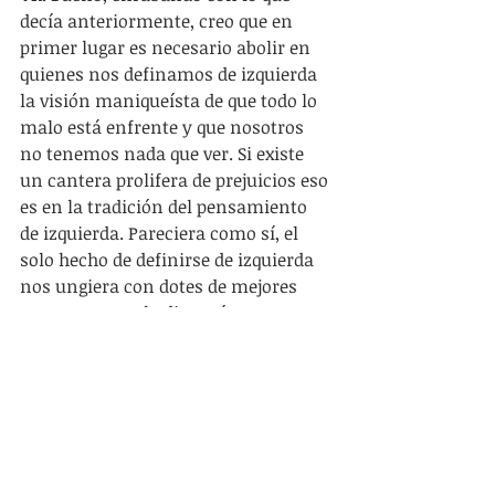
decía anteriormente, creo que en 
primer lugar es necesario abolir en 
quienes nos definamos de izquierda 
la visión maniqueísta de que todo lo 
malo está enfrente y que nosotros 
no tenemos nada que ver. Si existe 
un cantera prolifera de prejuicios eso 
es en la tradición del pensamiento 
de izquierda. Pareciera como sí, el 
solo hecho de definirse de izquierda 
nos ungiera con dotes de mejores 
personas. Uno lo dice así y parece 
broma, porque verdaderamente 
suena bastante ridículo. Pero sin 
caer en relativismos éticos, debemos 
ser conscientes de que lo que 
queremos transformar empieza con 
nosotros mismos, y que lo que 