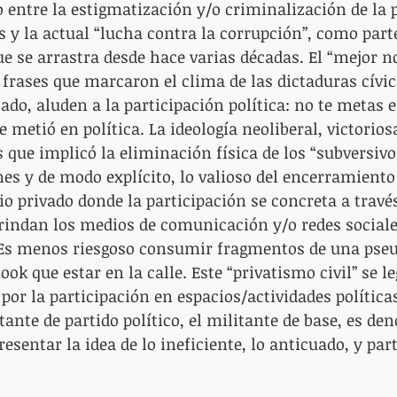
o entre la estigmatización y/o criminalización de la 
s y la actual “lucha contra la corrupción”, como parte
ue se arrastra desde hace varias décadas. El “mejor n
 frases que marcaron el clima de las dictaduras cívic
ado, aluden a la participación política: no te metas en
 metió en política. La ideología neoliberal, victorios
s que implicó la eliminación física de los “subversivo
nes y de modo explícito, lo valioso del encerramiento 
cio privado donde la participación se concreta a travé
brindan los medios de comunicación y/o redes sociale
. Es menos riesgoso consumir fragmentos de una pseu
ook que estar en la calle. Este “privatismo civil” se l
 por la participación en espacios/actividades políticas.
itante de partido político, el militante de base, es den
esentar la idea de lo ineficiente, lo anticuado, y par