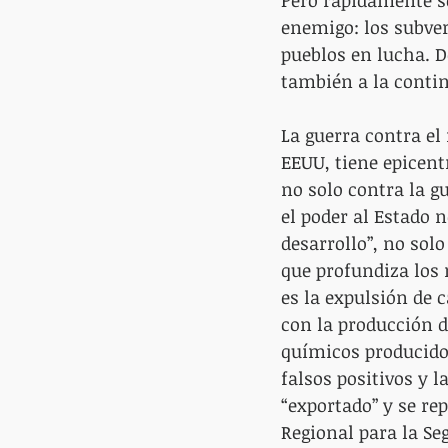
Pero rápidamente s
enemigo: los subver
pueblos en lucha. D
también a la contin
La guerra contra el
EEUU, tiene epicentr
no solo contra la gu
el poder al Estado n
desarrollo”, no sol
que profundiza los n
es la expulsión de 
con la producción d
químicos producidos
falsos positivos y l
“exportado” y se re
Regional para la Se