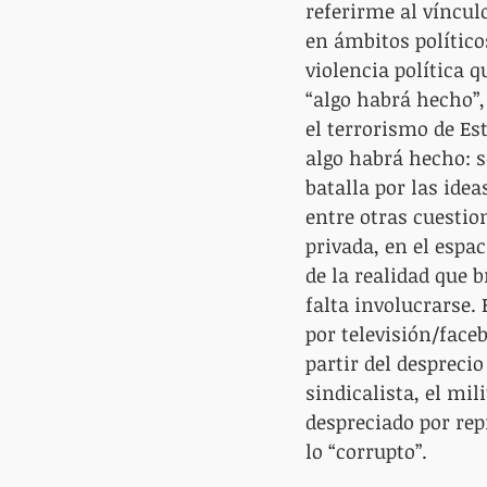
referirme al víncul
en ámbitos político
violencia política q
“algo habrá hecho”,
el terrorismo de Est
algo habrá hecho: se
batalla por las idea
entre otras cuestio
privada, en el espa
de la realidad que 
falta involucrarse
por televisión/faceb
partir del desprecio
sindicalista, el mil
despreciado por repr
lo “corrupto”.