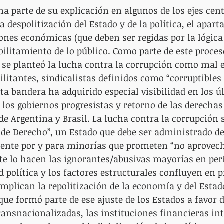
a parte de su explicación en algunos de los ejes cent
la despolitización del Estado y de la política, el apar
iones económicas (que deben ser regidas por la lógica
ilitamiento de lo público. Como parte de este proces
, se planteó la lucha contra la corrupción como mal
ilitantes, sindicalistas definidos como “corruptibles 
sta bandera ha adquirido especial visibilidad en los 
e los gobiernos progresistas y retorno de las derechas
de Argentina y Brasil. La lucha contra la corrupción s
 de Derecho”, un Estado que debe ser administrado d
rente por y para minorías que prometen “no aprovecha
 lo hacen las ignorantes/abusivas mayorías en perí
d política y los factores estructurales confluyen en p
implican la repolitización de la economía y del Estad
ue formó parte de ese ajuste de los Estados a favor d
 transnacionalizadas, las instituciones financieras in