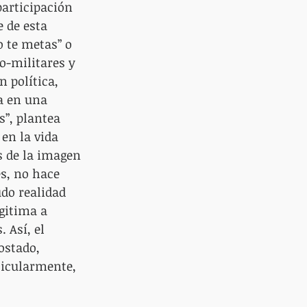
participación 
 de esta 
o te metas” o 
o-militares y 
 política, 
a en una 
s”, plantea 
en la vida 
s de la imagen 
s, no hace 
do realidad 
egitima a 
 Así, el 
ostado, 
ticularmente, 