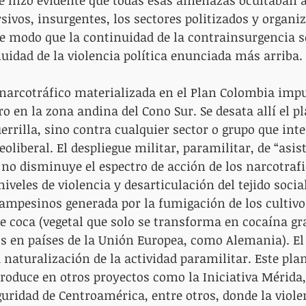
e hizo evidente que todas esas amenazas ocultaban 
sivos, insurgentes, los sectores politizados y organiz
e modo que la continuidad de la contrainsurgencia s
uidad de la violencia política enunciada más arriba.
 narcotráfico materializada en el Plan Colombia imp
o en la zona andina del Cono Sur. Se desata allí el pl
errilla, sino contra cualquier sector o grupo que inte
eoliberal. El despliegue militar, paramilitar, de “asis
o no disminuye el espectro de acción de los narcotrafi
iveles de violencia y desarticulación del tejido socia
campesinos generada por la fumigación de los cultivo
e coca (vegetal que solo se transforma en cocaína gra
 en países de la Unión Europea, como Alemania). El 
a naturalización de la actividad paramilitar. Este plan
produce en otros proyectos como la Iniciativa Mérida, 
guridad de Centroamérica, entre otros, donde la viole