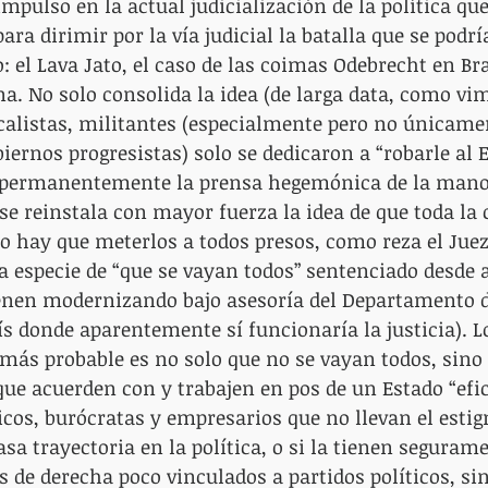
mpulso en la actual judicialización de la política que
ra dirimir por la vía judicial la batalla que se podrí
: el Lava Jato, el caso de las coimas Odebrecht en Bras
. No solo consolida la idea (de larga data, como vim
calistas, militantes (especialmente pero no únicamen
biernos progresistas) solo se dedicaron a “robarle al 
permanentemente la prensa hegemónica de la mano 
e reinstala con mayor fuerza la idea de que toda la c
so hay que meterlos a todos presos, como reza el Jue
na especie de “que se vayan todos” sentenciado desde 
ienen modernizando bajo asesoría del Departamento d
s donde aparentemente sí funcionaría la justicia). L
 más probable es no solo que no se vayan todos, sino 
ue acuerden con y trabajen en pos de un Estado “efic
icos, burócratas y empresarios que no llevan el estig
sa trayectoria en la política, o si la tienen segurame
s de derecha poco vinculados a partidos políticos, sin