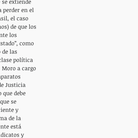
 se extiende 
a perder en el 
il, el caso 
os) de que los 
te los 
Estado”, como 
de las 
lase política 
z Moro a cargo 
aparatos 
e Justicia 
o que debe 
que se 
iente y 
ma de la 
nte está 
dicatos y 