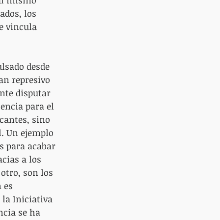
al mismo 
ados, los 
e vincula 
ulsado desde 
an represivo 
nte disputar 
tencia para el 
cantes, sino 
l. Un ejemplo 
s para acabar 
cias a los 
otro, son los 
 es 
la Iniciativa 
ncia se ha 