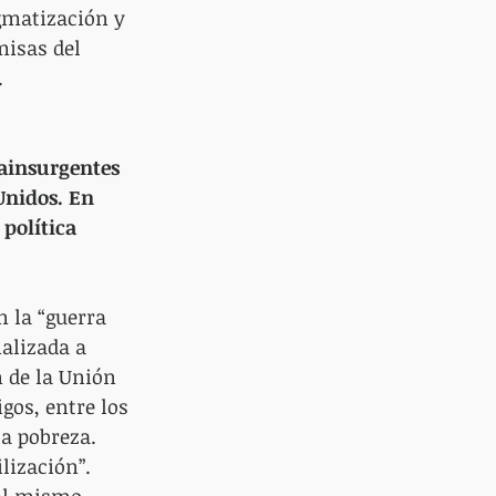
gmatización y 
misas del 
.
rainsurgentes 
Unidos. En 
política 
 la “guerra 
alizada a 
n de la Unión 
gos, entre los 
a pobreza. 
lización”. 