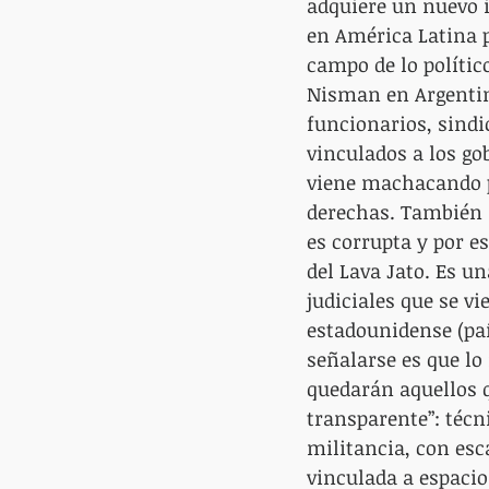
adquiere un nuevo i
en América Latina pa
campo de lo político
Nisman en Argentina
funcionarios, sindi
vinculados a los go
viene machacando 
derechas. También s
es corrupta y por e
del Lava Jato. Es u
judiciales que se v
estadounidense (paí
señalarse es que lo
quedarán aquellos q
transparente”: técn
militancia, con esca
vinculada a espacio