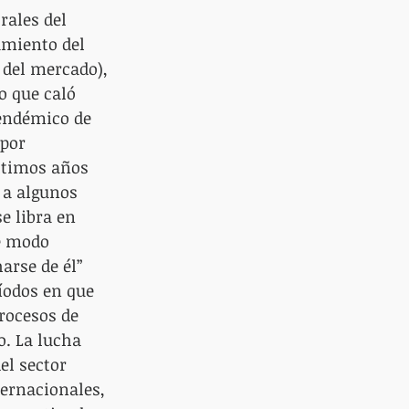
rales del 
tamiento del 
 del mercado), 
o que caló 
 endémico de 
por 
últimos años 
 a algunos 
e libra en 
e modo 
rse de él” 
odos en que 
rocesos de 
o. La lucha 
el sector 
ternacionales, 