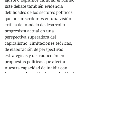
ajuste o logramos cambiar el rumbo. 
Este debate también evidencia 
debilidades de los sectores políticos 
que nos inscribimos en una visión 
crítica del modelo de desarrollo 
progresista actual en una 
perspectiva superadora del 
capitalismo. Limitaciones teóricas, 
de elaboración de perspectivas 
estratégicas y de traducción en 
propuestas políticas que afectan 
nuestra capacidad de incidir con 
fuerza en el cambio de correlación de 
fuerzas en el FA. Esto no significa 
que no haya propuestas, las hay y 
están en debate.
Pero también en los procesos 
internos del FA, como gobierno y 