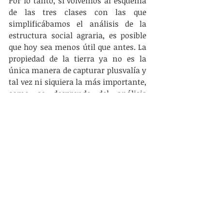
Por lo tanto, si volvemos al esquema 
de las tres clases con las que 
simplificábamos el análisis de la 
estructura social agraria, es posible 
que hoy sea menos útil que antes. La 
propiedad de la tierra ya no es la 
única manera de capturar plusvalía y 
tal vez ni siquiera la más importante, 
como se desprende del análisis 
anterior. El conocimiento, imbricado 
en los desarrollos tecnológicos y en 
los servicios financieros y 
profesionales, siempre fueron, pero 
hoy lo son muchísimo más, una vía 
para obtenerla.
Por lo tanto es posible sugerir que 
hoy, tanto en el campo como en los 