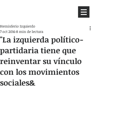
HEMISFERIO
IZQUIERDO
Hemisferio Izquierdo
7 oct 2016
8 min de lectura
"La izquierda político-
partidaria tiene que
reinventar su vínculo
con los movimientos
sociales&