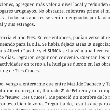
iones, agreguen más valor a nivel local y redunden 
hogares uruguayos. No obstante, mientras prime el m
sta, todos sus aportes se verán menguados por la ac
al y sus estragos.
Corría el año 1993. En ese entonces, podían verse obre
ando para la olla. Se había dejado atrás la negociac
Luis Alberto Lacalle y el SUNCA se lanzó a una heroica
s días. Lograron seguir con convenio. Cuentan los m
actividades en torno a la huelga se dieron en las obr
ping de Tres Cruces.
po, vengo a enterarme que entre Matilde Pacheco y T
tamiento irregular, llamado 21 de Febrero y un comp
do “Nuevo Tres Cruces”. Me pareció un nombre de lo 
conozco bien la zona. Preguntando, resulta que para 