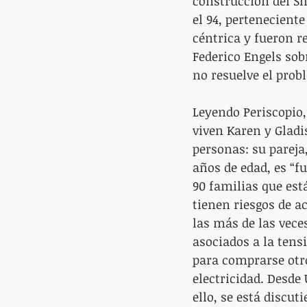
construcción del Sh
el 94, pertenecient
céntrica y fueron re
Federico Engels sobr
no resuelve el prob
Leyendo Periscopio,
viven Karen y Gladis
personas: su pareja
años de edad, es “f
90 familias que está
tienen riesgos de a
las más de las vece
asociados a la tens
para comprarse otro
electricidad. Desde
ello, se está discut