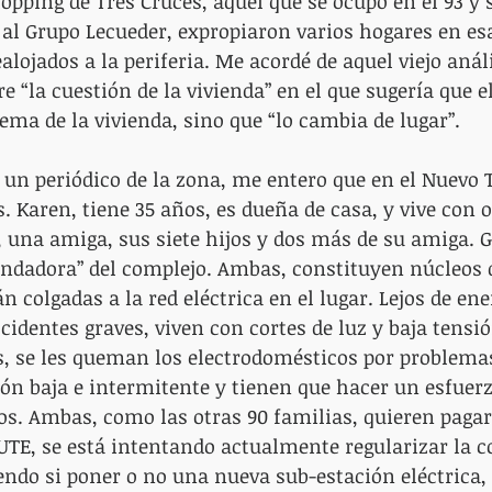
opping de Tres Cruces, aquel que se ocupó en el 93 y 
e al Grupo Lecueder, expropiaron varios hogares en es
alojados a la periferia. Me acordé de aquel viejo análi
e “la cuestión de la vivienda” en el que sugería que e
lema de la vivienda, sino que “lo cambia de lugar”.
 un periódico de la zona, me entero que en el Nuevo 
. Karen, tiene 35 años, es dueña de casa, y vive con o
, una amiga, sus siete hijos y dos más de su amiga. Gl
undadora” del complejo. Ambas, constituyen núcleos 
n colgadas a la red eléctrica en el lugar. Lejos de ener
ccidentes graves, viven con cortes de luz y baja tensi
s, se les queman los electrodomésticos por problema
ión baja e intermitente y tienen que hacer un esfue
s. Ambas, como las otras 90 familias, quieren pagar
 UTE, se está intentando actualmente regularizar la c
iendo si poner o no una nueva sub-estación eléctrica, 