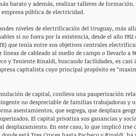
ás barato y además, realizar talleres de formación. 
 empresa pública de electricidad.
randes niveles de electrificación del Uruguay, más all
bles si no fuera por la existencia, desde el año 1912
) que tenía entre sus objetivos centrales electrificar
ar líneas de cableado al medio de campo o llevarlo a 9
co y Teniente Rinaldi, buscando facilidades, es casi 
presa capitalista cuyo principal propósito es “maxi
mulación de capital, conlleva una pauperización relat
ingente no despreciable de familias trabajadoras y u
orma asentamientos, que segrega, que desplaza geog
perizados. El capital privatiza sus ganancias y socia
al desplazamiento. En este caso, lo que implicó irse 
donde está Tres Cruces hasta Pacheco y Rinaldi, ha 