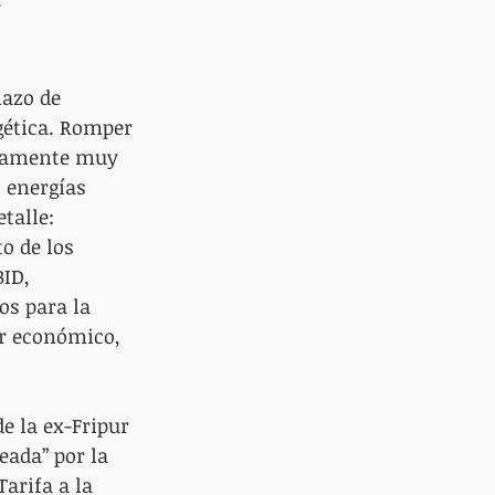
 
azo de 
gética. Romper 
ncamente muy 
 energías 
talle: 
o de los 
ID, 
os para la 
r económico, 
e la ex-Fripur 
eada” por la 
arifa a la 