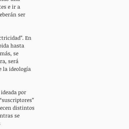
s e ir a 
deberán ser 
ctricidad”. En 
bida hasta 
más, se 
ra, será 
 la ideología 
 ideada por 
“suscriptores” 
ecen distintos 
ntras se 
 