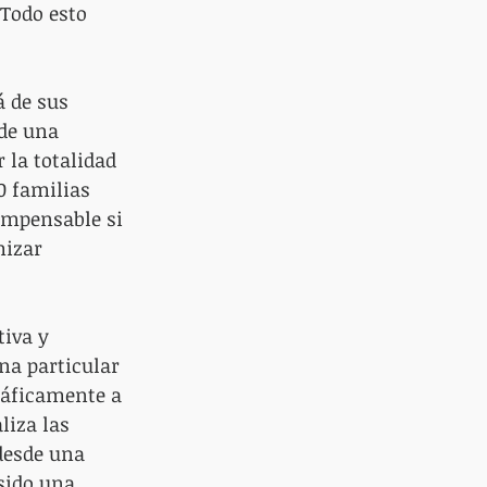
Todo esto 
á de sus 
 de una 
 la totalidad 
0 familias 
impensable si 
mizar 
iva y 
na particular 
ráficamente a 
liza las 
desde una 
sido una 