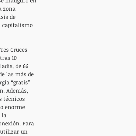
se inauguró en 
a zona 
sis de 
l capitalismo 
Tres Cruces 
tras 10 
adis, de 66 
de las más de 
gía “gratis” 
ón. Además, 
s técnicos 
rzo enorme 
 la 
onexión. Para 
utilizar un 