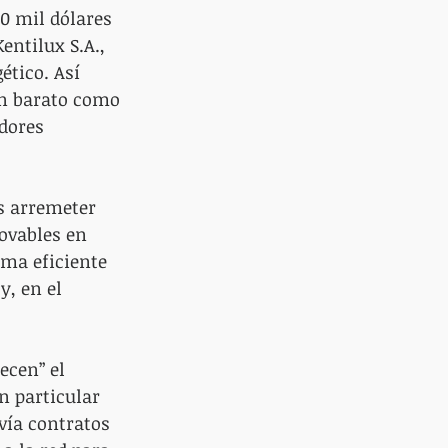
0 mil dólares 
entilux S.A., 
tico. Así 
an barato como 
dores 
s arremeter 
ovables en 
ma eficiente 
, en el 
cen” el 
n particular 
vía contratos 