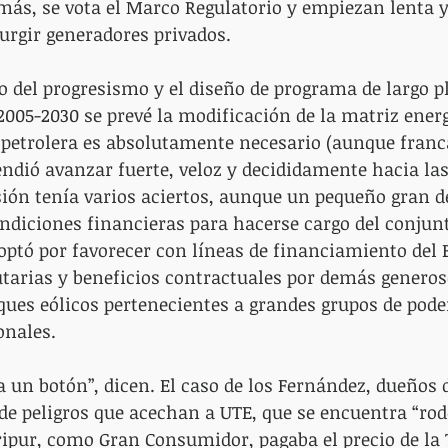
ás, se vota el Marco Regulatorio y empiezan lenta y
urgir generadores privados.
 del progresismo y el diseño de programa de largo pl
 2005-2030 se prevé la modificación de la matriz ener
 petrolera es absolutamente necesario (aunque fra
endió avanzar fuerte, veloz y decididamente hacia las
sión tenía varios aciertos, aunque un pequeño gran de
ndiciones financieras para hacerse cargo del conjunt
 optó por favorecer con líneas de financiamiento del B
tarias y beneficios contractuales por demás generos
ues eólicos pertenecientes a grandes grupos de pode
onales.
 un botón”, dicen. El caso de los Fernández, dueños d
 de peligros que acechan a UTE, que se encuentra “rod
ipur, como Gran Consumidor, pagaba el precio de la T