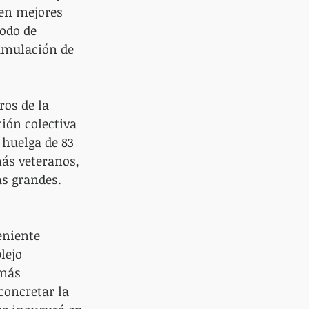
en mejores 
odo de 
umulación de 
ros de la 
ión colectiva 
 huelga de 83 
ás veteranos, 
as grandes. 
eniente 
lejo 
más 
concretar la 