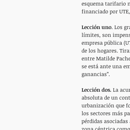
esquema tarifario m
financiado por UTE,
Lección uno
. Los g
límites, son impensa
empresa pública (UTE
de los hogares. Tir
entre Matilde Pache
se está ante una em
ganancias”.
Lección dos.
 La acu
absoluta de un cont
urbanización que f
los sectores más pau
pérdidas asociadas 
zona céntrica como 