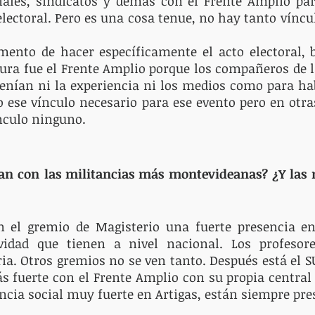
iales, sindicatos y demás con el Frente Amplio par
lectoral. Pero es una cosa tenue, no hay tanto víncu
nto de hacer específicamente el acto electoral, b
ura fue el Frente Amplio porque los compañeros de la
tenían ni la experiencia ni los medios como para ha
o ese vínculo necesario para ese evento pero en otras
nculo ninguno. 
an con las militancias más montevideanas? ¿Y las m
 el gremio de Magisterio una fuerte presencia en
vidad que tienen a nivel nacional. Los profesor
a. Otros gremios no se ven tanto. Después está el S
s fuerte con el Frente Amplio con su propia central
encia social muy fuerte en Artigas, están siempre pres