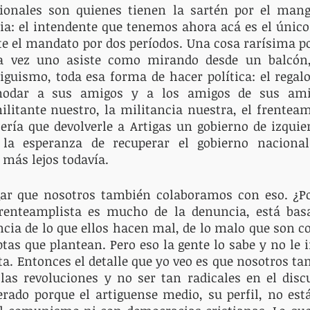
cionales son quienes tienen la sartén por el mango
ia: el intendente que tenemos ahora acá es el único
ite el mandato por dos períodos. Una cosa rarísima p
a vez uno asiste como mirando desde un balcón, 
miguismo, toda esa forma de hacer política: el regalo
modar a sus amigos y a los amigos de sus amig
litante nuestro, la militancia nuestra, el frenteamp
ería que devolverle a Artigas un gobierno de izquie
 la esperanza de recuperar el gobierno nacional
más lejos todavía. 
ar que nosotros también colaboramos con eso. ¿Po
frenteamplista es mucho de la denuncia, está ba
ncia de lo que ellos hacen mal, de lo malo que son c
ptas que plantean. Pero eso la gente lo sabe y no le 
a. Entonces el detalle que yo veo es que nosotros t
las revoluciones y no ser tan radicales en el disc
ado porque el artiguense medio, su perfil, no está