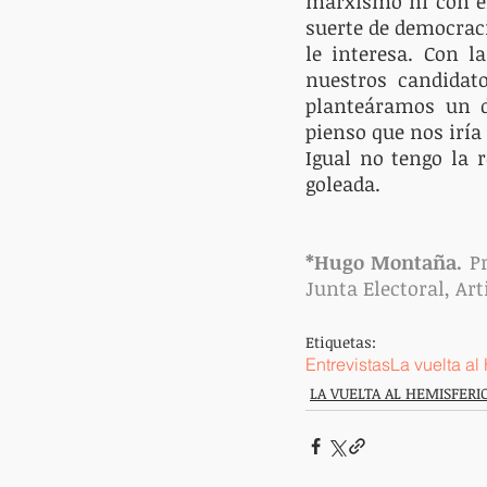
marxismo ni con el
suerte de democracia
le interesa. Con l
nuestros candidato
planteáramos un d
pienso que nos iría
Igual no tengo la 
goleada. 
*Hugo Montaña.
 P
Junta Electoral, Art
Etiquetas:
Entrevistas
La vuelta al
LA VUELTA AL HEMISFERI