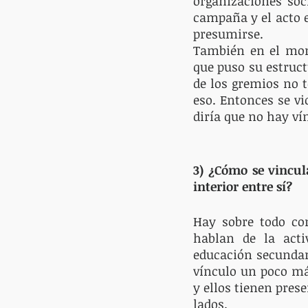
organizaciones soc
campaña y el acto e
presumirse. 
También en el mome
que puso su estruct
de los gremios no 
eso. Entonces se vi
diría que no hay ví
3) ¿Cómo se vincul
interior entre sí? 
Hay sobre todo con
hablan de la acti
educación secundari
vínculo un poco má
y ellos tienen pres
lados. 