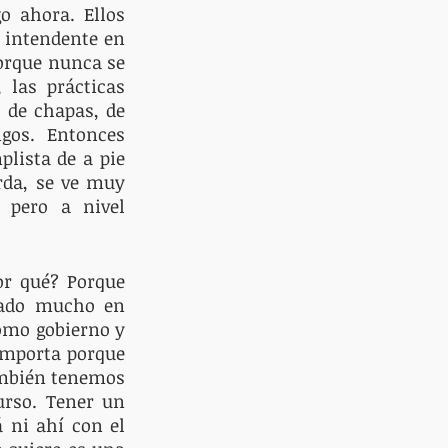
 ahora. Ellos 
 intendente en 
orque nunca se 
las prácticas 
 de chapas, de 
os. Entonces 
lista de a pie 
rda, se ve muy 
 pero a nivel 
r qué? Porque 
sado mucho en 
omo gobierno y 
importa porque 
ambién tenemos 
urso. Tener un 
 ni ahí con el 