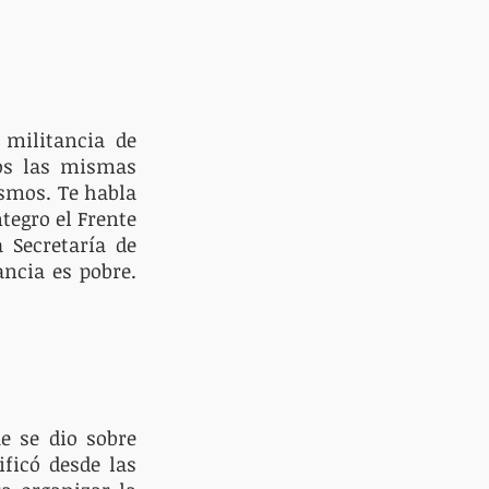
 militancia de 
os las mismas 
smos. Te habla 
egro el Frente 
 Secretaría de 
ncia es pobre. 
 se dio sobre 
ficó desde las 