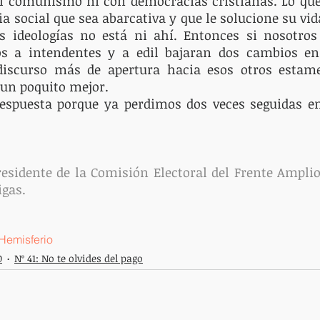
 comunismo ni con democracias cristianas. Lo que 
 social que sea abarcativa y que le solucione su vida
as ideologías no está ni ahí. Entonces si nosotros
s a intendentes y a edil bajaran dos cambios en 
iscurso más de apertura hacia esos otros estamen
 un poquito mejor. 
respuesta porque ya perdimos dos veces seguidas en
residente de la Comisión Electoral del Frente Amplio.
igas.
 Hemisferio
O
Nº 41: No te olvides del pago