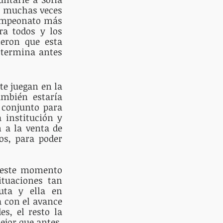
o muchas veces 
campeonato más 
a todos y los 
eron que esta 
termina antes 
e juegan en la 
mbién estaría 
conjunto para 
institución y 
a la venta de 
os, para poder 
 este momento 
tuaciones tan 
uta y ella en 
 con el avance 
s, el resto la 
jor que antes, 