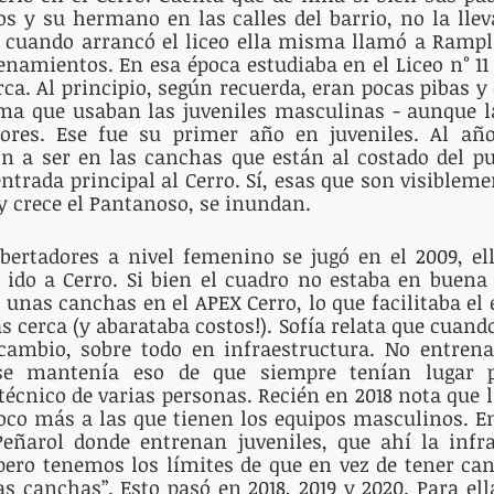
os y su hermano en las calles del barrio, no la lle
e cuando arrancó el liceo ella misma llamó a Rampl
enamientos. En esa época estudiaba en el Liceo n° 11 y
rca. Al principio, según recuerda, eran pocas pibas y
ma que usaban las juveniles masculinas - aunque la
res. Ese fue su primer año en juveniles. Al año 
n a ser en las canchas que están al costado del pu
ntrada principal al Cerro. Sí, esas que son visiblemen
y crece el Pantanoso, se inundan.
bertadores a nivel femenino se jugó en el 2009, ell
 ido a Cerro. Si bien el cuadro no estaba en buena 
 unas canchas en el APEX Cerro, lo que facilitaba el
 cerca (y abarataba costos!). Sofía relata que cuando 
cambio, sobre todo en infraestructura. No entrena
se mantenía eso de que siempre tenían lugar pa
técnico de varias personas. Recién en 2018 nota que l
co más a las que tienen los equipos masculinos. Em
eñarol donde entrenan juveniles, que ahí la infrae
ro tenemos los límites de que en vez de tener canc
as canchas”. Esto pasó en 2018, 2019 y 2020. Para ell