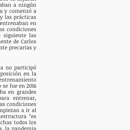
vaban a ningún 
a y comenzó a 
 las prácticas 
 entrenaban en 
s condiciones 
siguiente las 
ente de Carlos 
te precarias y 
a no participó 
posición en la 
 entrenamiento 
se fue en 2016 
ba en grandes 
ra entrenar, 
as condiciones 
piezan a ir al 
structura “es 
has todos los 
a, la pandemia 