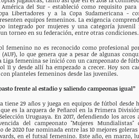
n América del Sur - estableció como requisito para 
Copa Libertadores y a la Copa Sudamericana - co
resenten equipos femeninos. La exigencia comprende
o integrado por mujeres y una categoría juvenil 
 un torneo en su federación, entre otras condiciones.
ol femenino no es reconocido como profesional por 
 (AUF), lo que genera que a pesar de algunas conqui
 Liga femenina se inició con un campeonato de fútbol
bol 11 y desde allí ha empezado a crecer. Hoy son ca
con planteles femeninos desde las juveniles.
asto frente al estadio y saliendo campeonas igual”
ra tiene 29 años y juega en equipos de fútbol desde h
que es la arquera de Peñarol en la Primera Divisió
 Selección Uruguaya. En 2017, defendiendo los arcos a
encida del campeonato "Mujeres Mundialistas" d
o de 2020 fue nominada entre las 10 mejores goleras
wards, en el futsal femenino. Este año, en marzo, lue