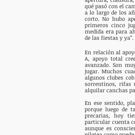
qué pasó con el ca
a lo largo de los a
corto. No hubo ape
primeros cinco jug
medida era para ah
de las fiestas y ya”
En relación al apoy
A, apoyo total cre
avanzado. Son muy
jugar. Muchos cuad
algunos clubes cob
sorrentinos, rifas
alquilar canchas pa
En ese sentido, pl
porque luego de t
precarias, hoy tie
particular cuenta c
aunque es conscien
pilotea como puede.