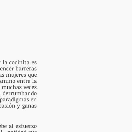
la cocinita es 
encer barreras 
as mujeres que 
amino entre la 
y muchas veces 
en derrumbando 
paradigmas en 
asión y ganas 
be al esfuerzo 
 - entidad que 