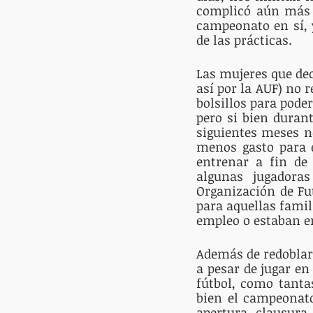
complicó aún más l
campeonato en sí, y
de las prácticas.
Las mujeres que dec
así por la AUF) no 
bolsillos para pode
pero si bien duran
siguientes meses no
menos gasto para 
entrenar a fin de 
algunas jugadora
Organización de Fu
para aquellas famil
empleo o estaban e
Además de redoblar 
a pesar de jugar en 
fútbol, como tanta
bien el campeonato
apertura, clausura,