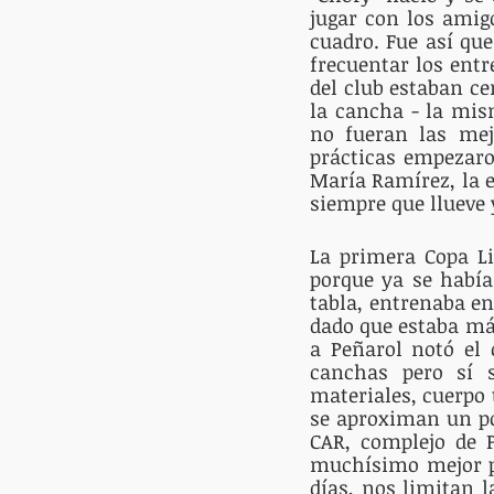
jugar con los amig
cuadro. Fue así qu
frecuentar los entr
del club estaban ce
la cancha - la mis
no fueran las mejo
prácticas empezaro
María Ramírez, la e
siempre que llueve 
La primera Copa Li
porque ya se había
tabla, entrenaba en
dado que estaba más
a Peñarol notó el 
canchas pero sí 
materiales, cuerpo 
se aproximan un po
CAR, complejo de P
muchísimo mejor pe
días, nos limitan l