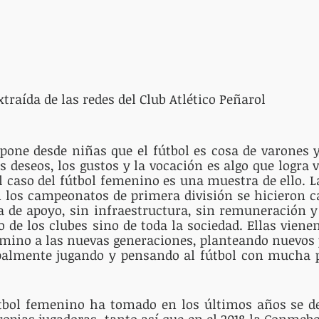
     Imagen extraída de las redes del Club Atlético Peñarol
one desde niñas que el fútbol es cosa de varones y 
s deseos, los gustos y la vocación es algo que logra v
El caso del fútbol femenino es una muestra de ello. L
 los campeonatos de primera división se hicieron c
ta de apoyo, sin infraestructura, sin remuneración 
o de los clubes sino de toda la sociedad. Ellas vien
mino a las nuevas generaciones, planteando nuevos 
ipalmente jugando y pensando al fútbol con mucha p
útbol femenino ha tomado en los últimos años se de
ropias jugadoras, tanto así que en el 2018 la Conmebol