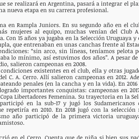
e se realizará en Argentina, pasará a integrar el pla
na nueva etapa en su carrera profesional.
sma en Rampla Juniors. En su segundo año en el club
ás mujeres al equipo, muchas venían del Club A. 
ja. Con 15 años ya jugaba en la Selección Uruguaya y e
pla, que entrenaban en unas canchas frente al Estad
ndiciones: “sin arco, sin líneas, teníamos pelota p
aba lo mínimo, así estuvimos dos años”. A pesar de 
adio, salieron campeonas en 2008.
condiciones existentes en el club, ella y otras jugad
 del C. A. Cerro. Allí salieron campeonas en 2012. Ade
teando penales (en la cancha y en la vida). En 2016 
 logrado importantes conquistas: campeonas en 2017,
Copa Libertadores Femenina. Su trayectoria en la Sele
articipó en la sub-17 y jugó los Sudamericanos c
ue repetiría en 2010. En 2018 jugó con la selección
mo año participó de la primera victoria uruguaya
amistoso.
crió en el Cerro. Cuenta que de niña si bien sus pad