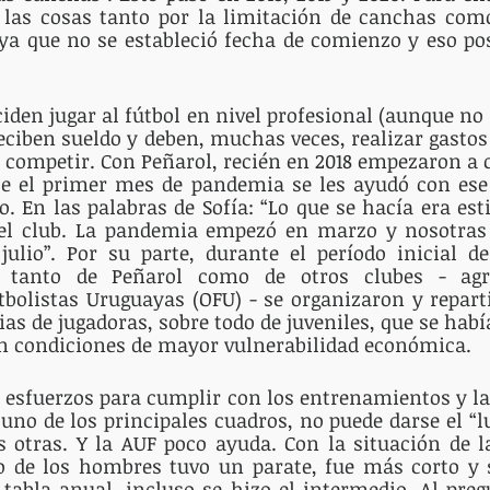
as cosas tanto por la limitación de canchas como
a que no se estableció fecha de comienzo y eso post
iden jugar al fútbol en nivel profesional (aunque no 
reciben sueldo y deben, muchas veces, realizar gastos 
r competir. Con Peñarol, recién en 2018 empezaron a co
te el primer mes de pandemia se les ayudó con ese 
. En las palabras de Sofía: “Lo que se hacía era esti
el club. La pandemia empezó en marzo y nosotra
julio”. Por su parte, durante el período inicial d
s tanto de Peñarol como de otros clubes - agr
tbolistas Uruguayas (OFU) - se organizaron y repart
ias de jugadoras, sobre todo de juveniles, que se habí
n condiciones de mayor vulnerabilidad económica.
esfuerzos para cumplir con los entrenamientos y las
uno de los principales cuadros, no puede darse el “luj
s otras. Y la AUF poco ayuda. Con la situación de l
 de los hombres tuvo un parate, fue más corto y s
 tabla anual, incluso se hizo el intermedio. Al pregu