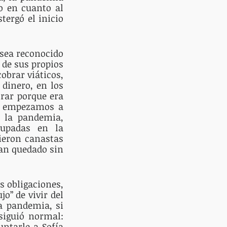
 en cuanto al 
ergó el inicio 
sea reconocido 
de sus propios 
brar viáticos, 
dinero, en los 
rar porque era 
s empezamos a 
e la pandemia, 
upadas en la 
ieron canastas 
an quedado sin 
 obligaciones, 
o” de vivir del 
a pandemia, si 
iguió normal: 
ntarle a Sofía 