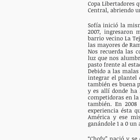
Copa Libertadores qu
Central, abriendo u
Sofía inició la mi
2007, ingresaron m
barrio vecino La Te
las mayores de Ram
Nos recuerda las co
luz que nos alumbr
pasto frente al est
Debido a las malas 
integrar el plantel
también es buena pa
y es allí donde ha
competidoras en la 
también. En 2008 p
experiencia ésta q
América y ese mis
ganándole 1 a 0 un 
“Chofy” nació y se 