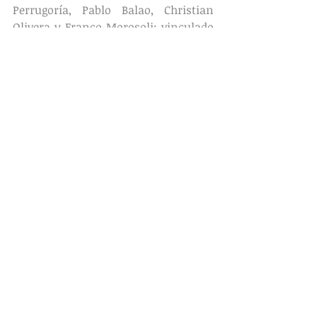
Perrugoría, Pablo Balao, Christian 
Olivera y Franco Morosoli; vinculado 
al Departamento de Historia 
Americana de la Facultad de 
Humanidades y Ciencias de la 
Educación. Web: 
https://getig.wordpress.com/
Los de abajo