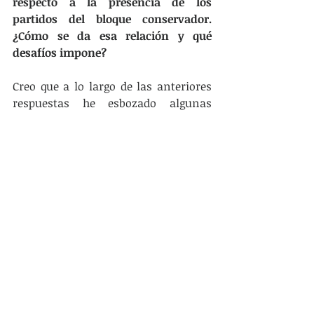
respecto a la presencia de los 
partidos del bloque conservador. 
¿Cómo se da esa relación y qué 
desafíos impone?
Creo que a lo largo de las anteriores 
respuestas he esbozado algunas 
cosas relacionadas a esta 
interrogante, por tanto voy a evitar 
reiterar elementos de diagnóstico.
El primer gran desafío, es conocer 
dónde vivimos y trabajamos, en 
consecuencia, dónde nos toca 
militar.
Ello implica conocer ampliamente 
las fuerzas que operan, conocer a sus 
representantes, sus lógicas, sus 
intereses, sus métodos y sus medios, 
para confrontarlos con los nuestros 