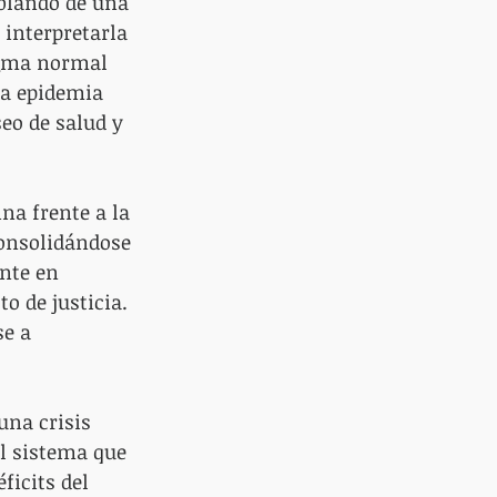
ablando de una 
 interpretarla 
igma normal 
la epidemia 
eo de salud y 
na frente a la 
consolidándose 
nte en 
o de justicia. 
e a 
una crisis 
l sistema que 
ficits del 