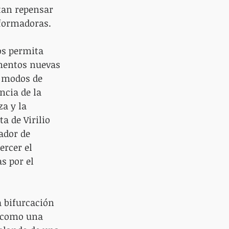
tan repensar 
sformadoras. 
os permita 
mentos nuevas 
 modos de 
ncia de la 
a y la 
a de Virilio 
ador de 
rcer el 
s por el 
 bifurcación 
s como una 