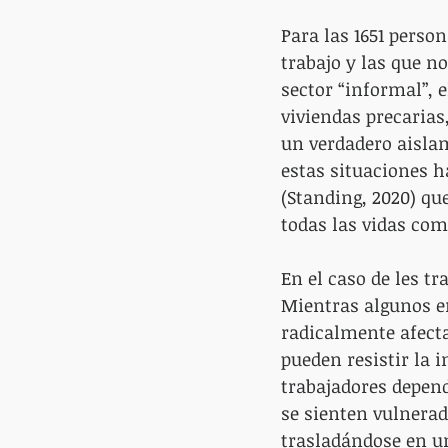
Para las 1651 person
trabajo y las que n
sector “informal”, 
viviendas precaria
un verdadero aisla
estas situaciones h
(Standing, 2020) qu
todas las vidas com
En el caso de les t
Mientras algunos en
radicalmente afect
pueden resistir la 
trabajadores depend
se sienten vulnerade
trasladándose en un