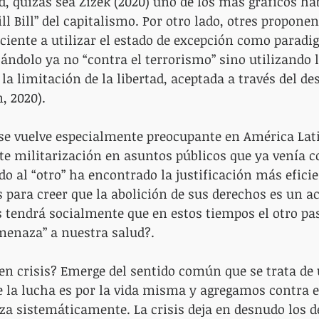
d, quizás sea Žižek (2020) uno de los más gráficos h
ill Bill” del capitalismo. Por otro lado, otres proponen
ciente a utilizar el estado de excepción como parad
icándolo ya no “contra el terrorismo” sino utilizando 
a limitación de la libertad, aceptada a través del des
 2020). 
se vuelve especialmente preocupante en América Lati
te militarización en asuntos públicos que ya venía 
do al “otro” ha encontrado la justificación más eficie
 para creer que la abolición de sus derechos es un act
tendrá socialmente que en estos tiempos el otro pas
menaza” a nuestra salud?. 
 en crisis? Emerge del sentido común que se trata de 
 la lucha es por la vida misma y agregamos contra e
za sistemáticamente. La crisis deja en desnudo los dé