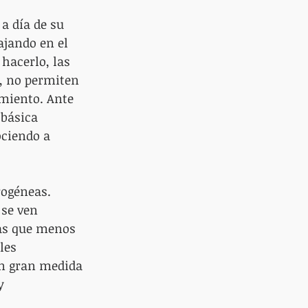
a día de su 
ajando en el 
hacerlo, las 
, no permiten 
miento. Ante 
 básica 
ociendo a 
rogéneas. 
se ven 
sas que menos 
les 
en gran medida 
y 