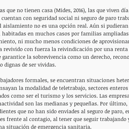
as que no tienen casa (Mides, 2016), las que viven día 
o cuentan con seguridad social ni seguro de paro trab
el aislamiento no es una opción real. Aún si pudieran 
s, habitadas en muchos casos por familias ampliadas
miento, ni mucho menos condiciones de aprovisiona
a revivido con fuerza la reivindicación por una renta
e garantice la sobrevivencia como un derecho, recon
o dignas de ser vividas.
rabajadores formales, se encuentran situaciones hete
sayan la modalidad de teletrabajo, sectores enteros 
ados como ser el turismo y los servicios. Las empre
inactividad son las medianas y pequeñas. Por último, 
ientes que no han sido enviades al seguro de paro, 
s frente al contagio, al tener que seguir trabajando 
a situación de emergencia sanitaria. 