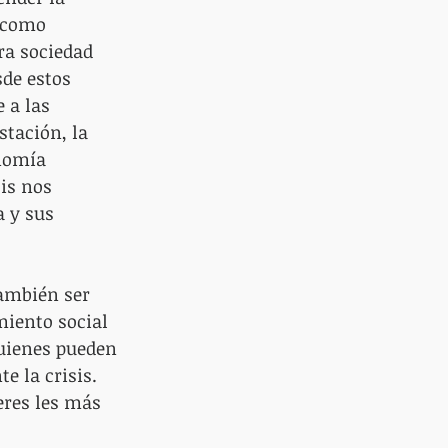
 como 
ra sociedad 
de estos 
 a las 
stación, la 
nomía 
is nos 
 y sus 
ambién ser 
miento social 
quienes pueden 
 la crisis. 
eres les más 