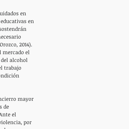
cuidados en 
 educativas en 
 sostendrán 
ecesario 
rozco, 2014). 
l mercado el 
 del alcohol 
l trabajo 
ondición 
ncierro mayor 
s de 
Ante el 
iolencia, por 