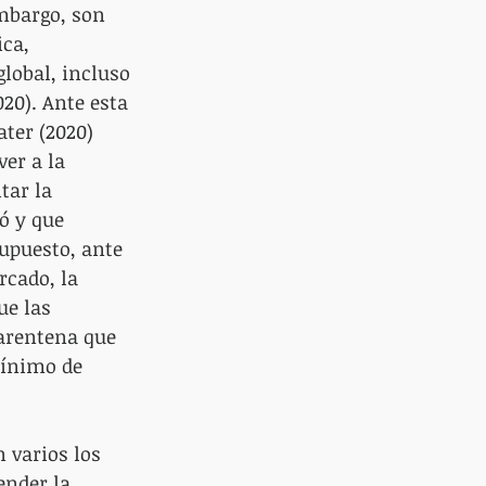
mbargo, son 
ca, 
lobal, incluso 
20). Ante esta 
ter (2020) 
er a la 
tar la 
ó y que 
upuesto, ante 
rcado, la 
ue las 
arentena que 
mínimo de 
 varios los 
ender la 