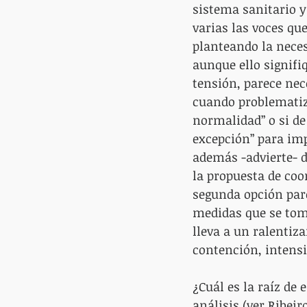
sistema sanitario y
varias las voces qu
planteando la neces
aunque ello signifiq
tensión, parece nec
cuando problematiza 
normalidad” o si de
excepción” para imp
además -advierte- d
la propuesta de coo
segunda opción pare
medidas que se toma
lleva a un ralenti
contención, intensi
¿Cuál es la raíz de 
análisis (ver Ribei