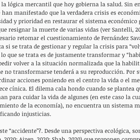
 la lógica mercantil que hoy gobierna la salud. Sin e
e han manifestado que la verdadera crisis es económi
idad y prioridad en restaurar el sistema económico g
ue resignar la muerte de varias vidas (ver Santelli, 20
esario retomar el cuestionamiento de Fernández Sava
si se trata de gestionar y regular la crisis para “volv
 lo que se trata es de justamente transformar y “habi
edir volver a la situación normalizada que la habilit
e no transformarse tenderá a su reproducción. Por s
rdinar acciones poniendo en el centro la vida o el me
ce cínica. El dilema cala hondo cuando se plantea q
n para cuidar la vida de algunes (en este caso la cu
zamiento de la economía), no encuentra un sistema 
ficando injusticias. 
este “accidente”?. Desde una perspectiva ecológica, son
ro, 2020; Aizen, 2020; Shah, 2020) que proponen compr