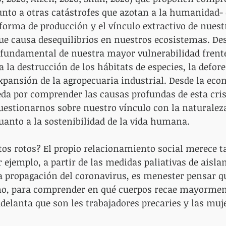
unto a otras catástrofes que azotan a la humanidad-
forma de producción y el vínculo extractivo de nuest
ue causa desequilibrios en nuestros ecosistemas. Des
r fundamental de nuestra mayor vulnerabilidad frente
la destrucción de los hábitats de especies, la defore
xpansión de la agropecuaria industrial. Desde la eco
eda por comprender las causas profundas de esta cris
estionarnos sobre nuestro vínculo con la naturaleza
anto a la sostenibilidad de la vida humana. 
tos rotos? El propio relacionamiento social merece t
 ejemplo, a partir de las medidas paliativas de aisla
da propagación del coronavirus, es menester pensar 
no, para comprender en qué cuerpos recae mayormente
adelanta que son les trabajadores precaries y las muj