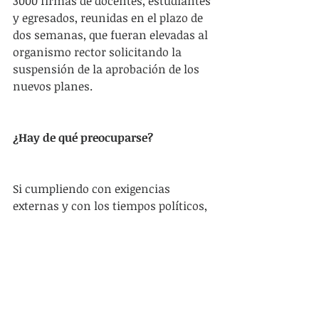
3000 firmas de docentes, estudiantes 
y egresados, reunidas en el plazo de 
dos semanas, que fueran elevadas al 
organismo rector solicitando la 
suspensión de la aprobación de los 
nuevos planes.
¿Hay de qué preocuparse?
Si cumpliendo con exigencias 
externas y con los tiempos políticos, 
el CODICEN aprueba los planes 2020 
para Formación Docente 
desatendiendo las manifestaciones 
de los directamente involucrados en 
diversos espacios, habrá que 
preocuparse del futuro de la 