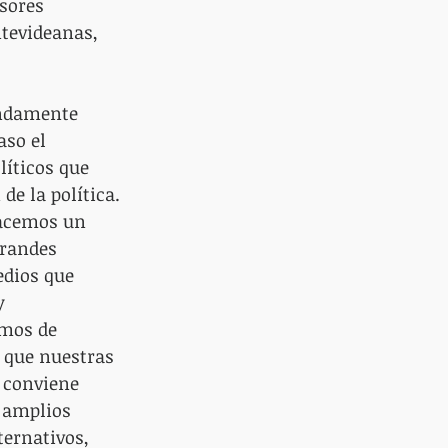
sores 
tevideanas, 
endamente 
aso el 
líticos que 
de la política. 
hacemos un 
grandes 
dios que 
y 
mos de 
 que nuestras 
 conviene 
 amplios 
ternativos, 