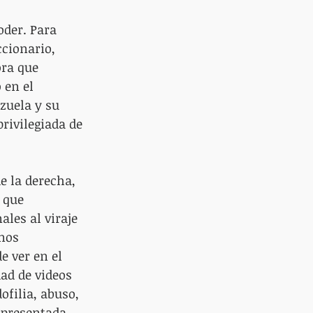
der. Para 
cionario, 
ra que 
 en el 
zuela y su 
rivilegiada de 
e la derecha, 
 que 
les al viraje 
nos 
e ver en el 
ad de videos 
filia, abuso, 
 presentada 