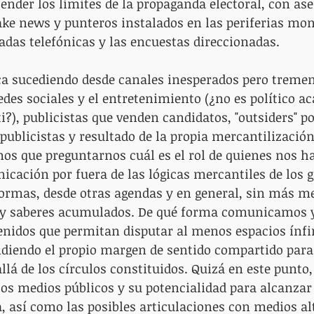
nder los límites de la propaganda electoral, con ase
ake news y punteros instalados en las periferias mon
das telefónicas y las encuestas direccionadas. 
tica sucediendo desde canales inesperados pero trem
des sociales y el entretenimiento (¿no es político ac
?), publicistas que venden candidatos, "outsiders" po
ublicistas y resultado de la propia mercantilización 
mos que preguntarnos cuál es el rol de quienes nos 
icación por fuera de las lógicas mercantiles de los 
ormas, desde otras agendas y en general, sin más me
 y saberes acumulados. De qué forma comunicamos 
nidos que permitan disputar al menos espacios ínfi
diendo el propio margen de sentido compartido para
llá de los círculos constituidos. Quizá en este punto,
 los medios públicos y su potencialidad para alcanzar
, así como las posibles articulaciones con medios al