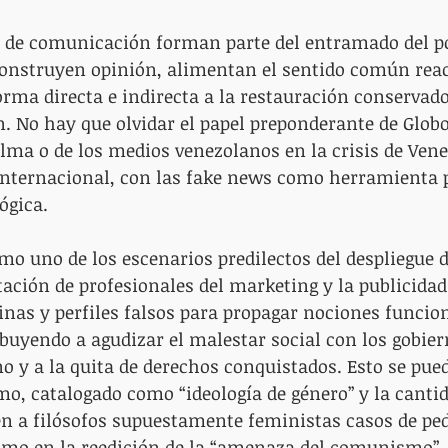
 de comunicación forman parte del entramado del po
 construyen opinión, alimentan el sentido común reac
rma directa e indirecta a la restauración conservado
n. No hay que olvidar el papel preponderante de Globo
ma o de los medios venezolanos en la crisis de Vene
internacional, con las fake news como herramienta p
ógica.
mo uno de los escenarios predilectos del despliegue d
ación de profesionales del marketing y la publicidad
inas y perfiles falsos para propagar nociones funciona
buyendo a agudizar el malestar social con los gobier
o y a la quita de derechos conquistados. Esto se pued
o, catalogado como “ideología de género” y la cantid
en a filósofos supuestamente feministas casos de pedo
como en la reedición de la “amenaza del comunismo”,