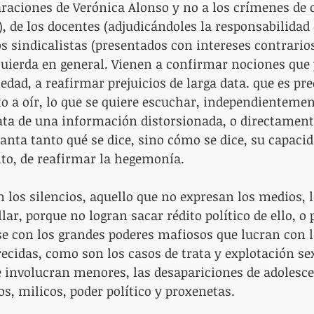
araciones de Verónica Alonso y no a los crímenes de o
 de los docentes (adjudicándoles la responsabilidad d
os sindicalistas (presentados con intereses contrarios
zquierda en general. Vienen a confirmar nociones que 
iedad, a reafirmar prejuicios de larga data. que es pr
to a oír, lo que se quiere escuchar, independientement
rata de una información distorsionada, o directament
nta tanto qué se dice, sino cómo se dice, su capacid
to, de reafirmar la hegemonía.
n los silencios, aquello que no expresan los medios, 
lar, porque no logran sacar rédito político de ello, o 
e con los grandes poderes mafiosos que lucran con l
cidas, como son los casos de trata y explotación sex
e involucran menores, las desapariciones de adolescen
os, milicos, poder político y proxenetas.