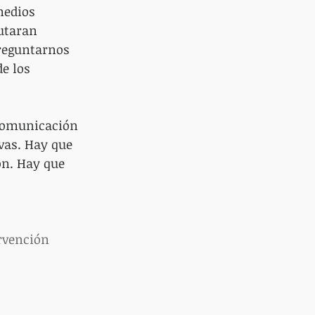
medios 
utaran 
Preguntarnos 
e los 
comunicación 
vas. Hay que 
ón. Hay que 
rvención 