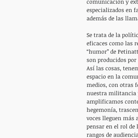
comunicación y exte
especializados en f
además de las llama
Se trata de la polí
eficaces como las re
“humor” de Petinatti
son producidos por p
Así las cosas, tene
espacio en la comun
medios, con otras f
nuestra militancia
amplificamos conte
hegemonía, trascen
voces lleguen más a
pensar en el rol de
rangos de audiencia