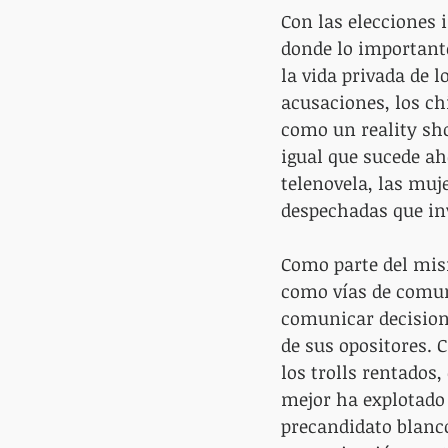
Con las elecciones i
donde lo importante
la vida privada de l
acusaciones, los c
como un reality sho
igual que sucede aho
telenovela, las muj
despechadas que in
Como parte del mism
como vías de comun
comunicar decisione
de sus opositores.
los trolls rentados
mejor ha explotado s
precandidato blanco