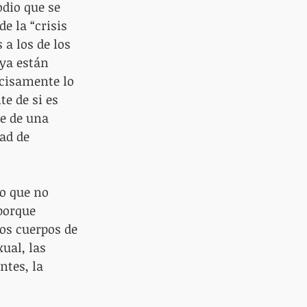
dio que se 
e la “crisis 
 a los de los 
ya están 
ecisamente lo 
e de si es 
e de una 
ad de 
lo que no 
porque 
os cuerpos de 
ual, las 
tes, la 