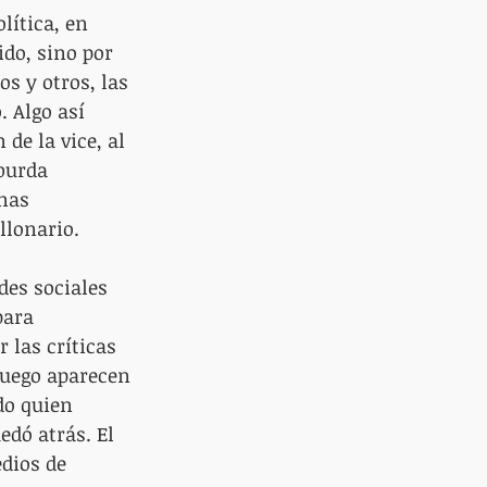
lítica, en 
do, sino por 
s y otros, las 
 Algo así 
de la vice, al 
burda 
nas 
lonario. 
es sociales 
para 
 las críticas 
luego aparecen 
do quien 
edó atrás. El 
dios de 