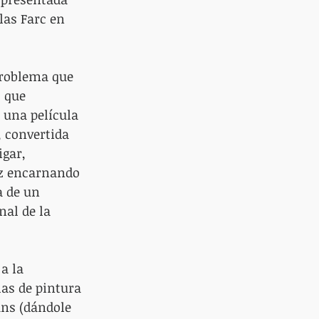
las Farc en 
problema que 
 que 
 una película 
 convertida 
gar, 
ez encarnando 
a de un 
al de la 
a la 
as de pintura 
ans (dándole 