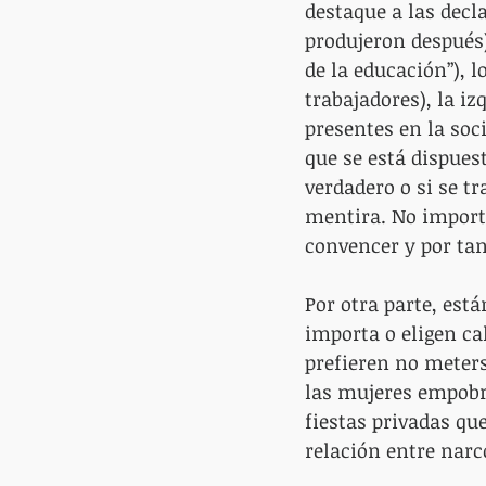
destaque a las decl
produjeron después),
de la educación”), l
trabajadores), la i
presentes en la soc
que se está dispues
verdadero o si se t
mentira. No importa
convencer y por tan
Por otra parte, está
importa o eligen cal
prefieren no meters
las mujeres empobre
fiestas privadas qu
relación entre narc