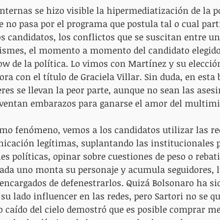
nternas se hizo visible la hipermediatización de la po
 no pasa por el programa que postula tal o cual parti
os candidatos, los conflictos que se suscitan entre uno
hismes, el momento a momento del candidato elegido.
w de la política. Lo vimos con Martínez y su elección 
ra con el título de Graciela Villar. Sin duda, en esta 
eres se llevan la peor parte, aunque no sean las asesi
ventan embarazos para ganarse el amor del multimil
o fenómeno, vemos a los candidatos utilizar las red
icación legítimas, suplantando las institucionales 
s políticas, opinar sobre cuestiones de peso o rebatir
 Cada uno monta su personaje y acumula seguidores, 
, encargados de defenestrarlos. Quizá Bolsonaro ha si
u lado influencer en las redes, pero Sartori no se qu
 caído del cielo demostró que es posible comprar me