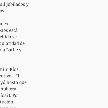
il jubilados y 
os.
ones 
Ríos está 
llido se 
cularidad de 
 a Batlle y 
nini Ríos, 
utivo-. El 
uyó hasta que 
 hubiera 
os?). Por 
itución 