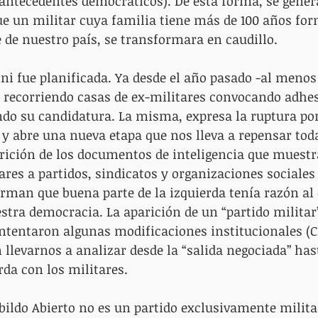
antecedentes democráticos). De esta forma, se gener
ue un militar cuya familia tiene más de 100 años fo
e de nuestro país, se transformara en caudillo.
ini fue planificada. Ya desde el año pasado -al menos
 recorriendo casas de ex-militares convocando adhes
do su candidatura. La misma, expresa la ruptura por
 y abre una nueva etapa que nos lleva a repensar toda
arición de los documentos de inteligencia que muestr
ares a partidos, sindicatos y organizaciones sociales
irman que buena parte de la izquierda tenía razón al 
stra democracia. La aparición de un “partido militar
ntentaron algunas modificaciones institucionales (Ca
 llevarnos a analizar desde la “salida negociada” hast
rda con los militares.
Cabildo Abierto no es un partido exclusivamente militar