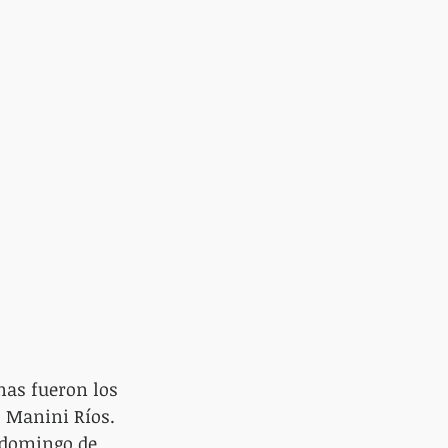
as fueron los 
o Manini Ríos. 
 domingo de 