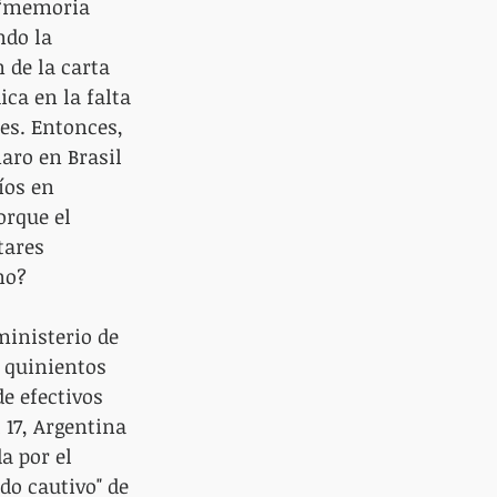
e “memoria 
ndo la 
 de la carta 
ca en la falta 
es. Entonces, 
aro en Brasil 
íos en 
rque el 
tares 
no?
ministerio de 
 quinientos 
e efectivos 
 17, Argentina 
a por el 
o cautivo" de 