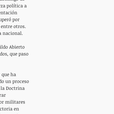
a política a 
entación 
uperó por 
entre otros. 
a nacional.
ildo Abierto 
dos, que paso 
 que ha 
do un proceso 
la Doctrina 
rar 
r militares 
ctoria en 