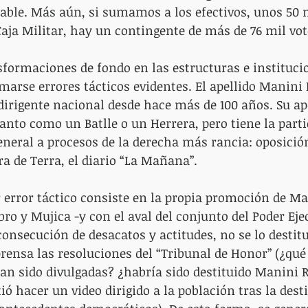
able. Más aún, si sumamos a los efectivos, unos 50 m
Caja Militar, hay un contingente de más de 76 mil vot
ansformaciones de fondo en las estructuras e instituci
marse errores tácticos evidentes. El apellido Manini 
 dirigente nacional desde hace más de 100 años. Su ape
tanto como un Batlle o un Herrera, pero tiene la parti
eneral a procesos de la derecha más rancia: oposición
ra de Terra, el diario “La Mañana”.
r error táctico consiste en la propia promoción de Ma
o y Mujica -y con el aval del conjunto del Poder Ejec
onsecución de desacatos y actitudes, no se lo destit
prensa las resoluciones del “Tribunal de Honor” (¿qué
an sido divulgadas? ¿habría sido destituido Manini Rí
ió hacer un video dirigido a la población tras la dest