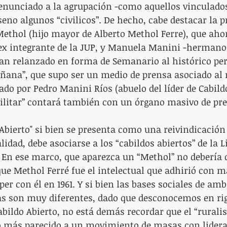
renunciado a la agrupación -como aquellos vinculados
no algunos “civilicos”. De hecho, cabe destacar la p
ethol (hijo mayor de Alberto Methol Ferre), que ahor
ex integrante de la JUP, y Manuela Manini -hermano 
an relanzado en forma de Semanario al histórico per
ñana”, que supo ser un medio de prensa asociado al 
ado por Pedro Manini Ríos (abuelo del líder de Cabildo
militar” contará también con un órgano masivo de pr
Abierto" si bien se presenta como una reivindicación 
lidad, debe asociarse a los “cabildos abiertos” de la L
 En ese marco, que aparezca un “Methol” no debería 
ue Methol Ferré fue el intelectual que adhirió con m
r con él en 1961. Y si bien las bases sociales de amb
as son muy diferentes, dado que desconocemos en rig
abildo Abierto, no está demás recordar que el “ruralis
lo más parecido a un movimiento de masas con lidera