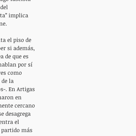
del 
ta” implica 
ne.
ta el piso de 
ber si además, 
a de que es 
hablan por sí 
res como 
de la 
s-. En Artigas 
naron en 
amente cercano 
se desagrega 
ntra el 
 partido más 