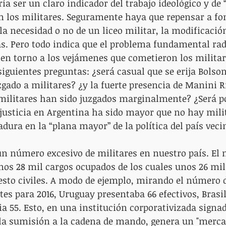
ía ser un claro indicador del trabajo ideológico y d
n los militares. Seguramente haya que repensar a fo
la necesidad o no de un liceo militar, la modificación
as. Pero todo indica que el problema fundamental radi
a en torno a los vejámenes que cometieron los militar
siguientes preguntas: ¿será casual que se erija Bolson
gado a militares? ¿y la fuerte presencia de Manini R
militares han sido juzgados marginalmente? ¿Será po
justicia en Argentina ha sido mayor que no hay mili
adura en la “plana mayor” de la política del país veci
 un número excesivo de militares en nuestro país. El 
os 28 mil cargos ocupados de los cuales unos 26 mil
resto civiles. A modo de ejemplo, mirando el número d
es para 2016, Uruguay presentaba 66 efectivos, Brasil
ia 55. Esto, en una institución corporativizada signad
la sumisión a la cadena de mando, genera un "mercad