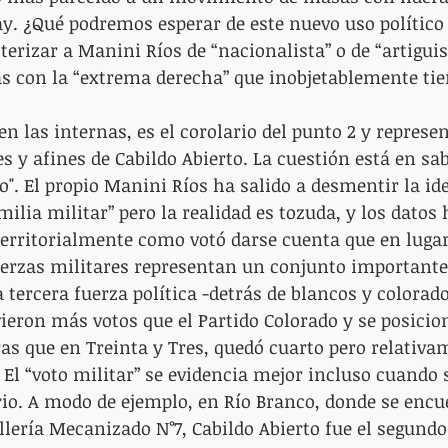
. ¿Qué podremos esperar de este nuevo uso político 
terizar a Manini Ríos de “nacionalista” o de “artiguis
as con la “extrema derecha” que inobjetablemente tie
en las internas, es el corolario del punto 2 y represen
s y afines de Cabildo Abierto. La cuestión está en sa
o". El propio Manini Ríos ha salido a desmentir la ide
milia militar” pero la realidad es tozuda, y los datos 
territorialmente como votó darse cuenta que en luga
uerzas militares representan un conjunto importante 
 tercera fuerza política -detrás de blancos y colorado
vieron más votos que el Partido Colorado y se posicio
ras que en Treinta y Tres, quedó cuarto pero relativ
. El “voto militar” se evidencia mejor incluso cuando 
io. A modo de ejemplo, en Río Branco, donde se encue
lería Mecanizado N°7, Cabildo Abierto fue el segundo