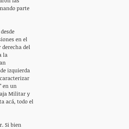
aron las 
rmando parte 
 desde 
iones en el 
 derecha del 
 la 
an 
 de izquierda 
caracterizar 
” en un 
ja Militar y 
a acá, todo el 
. Si bien 