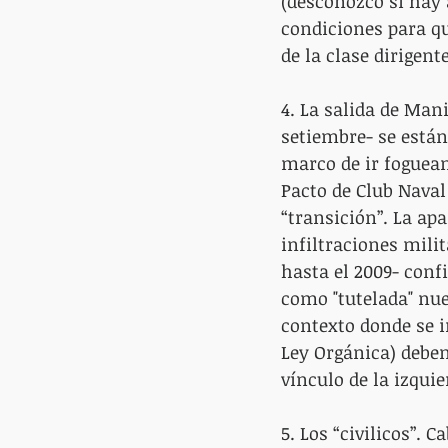
(desconozco si hay 
condiciones para q
de la clase dirigent
4. La salida de Man
setiembre- se están
marco de ir foguean
Pacto de Club Naval
“transición”. La ap
infiltraciones milit
hasta el 2009- conf
como "tutelada" nue
contexto donde se i
Ley Orgánica) deben
vínculo de la izquie
5. Los “civilicos”. 