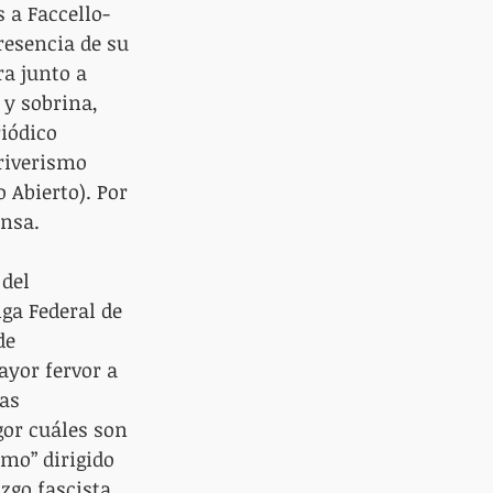
 a Faccello- 
resencia de su 
a junto a 
y sobrina, 
iódico 
riverismo 
 Abierto). Por 
ensa.
del 
iga Federal de 
de 
ayor fervor a 
as 
or cuáles son 
mo” dirigido 
zgo fascista 