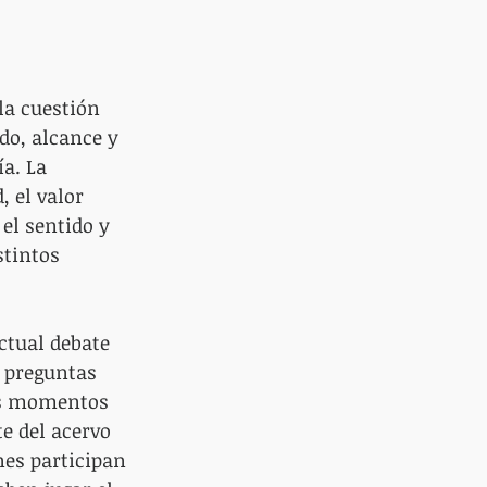
la cuestión 
ido, alcance y 
a. La 
 el valor 
el sentido y 
tintos 
ctual debate 
s preguntas 
tes momentos 
e del acervo 
nes participan 