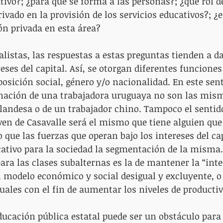
tivo?; ¿para qué se forma a las personas?; ¿qué rol de
rivado en la provisión de los servicios educativos?; ¿e
ión privada en esta área?
alistas, las respuestas a estas preguntas tienden a d
eses del capital. Así, se otorgan diferentes funciones 
osición social, género y/o nacionalidad. En este sent
mación de una trabajadora uruguaya no son las mism
landesa o de un trabajador chino. Tampoco el sentido
en de Casavalle será el mismo que tiene alguien que 
o que las fuerzas que operan bajo los intereses del cap
tivo para la sociedad la segmentación de la misma. 
ara las clases subalternas es la de mantener la “inte
n modelo económico y social desigual y excluyente, 
uales con el fin de aumentar los niveles de productiv
ducación pública estatal puede ser un obstáculo para 