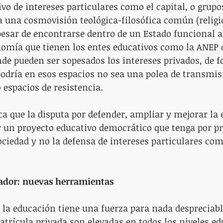
vo de intereses particulares como el capital, o grupo
a una cosmovisión teológica-filosófica común (religi
pesar de encontrarse dentro de un Estado funcional a
onomía que tienen los entes educativos como la ANEP 
de pueden ser sopesados los intereses privados, de f
odría en esos espacios no sea una polea de transmisi
espacios de resistencia.
a que la disputa por defender, ampliar y mejorar la 
r un proyecto educativo democrático que tenga por pri
ciedad y no la defensa de intereses particulares como
zador: nuevas herramientas
n la educación tiene una fuerza para nada despreciabl
matrícula privada son elevadas en todos los niveles ed