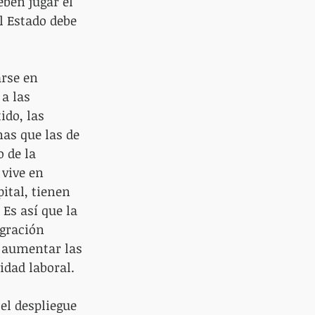
ben jugar el 
l Estado debe 
arse en 
a las 
ido, las 
as que las de 
 de la 
vive en 
ital, tienen 
Es así que la 
gración 
o aumentar las 
idad laboral.
el despliegue 