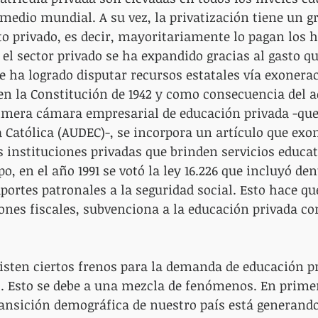
edio mundial. A su vez, la privatización tiene un g
 privado, es decir, mayoritariamente lo pagan los ho
, el sector privado se ha expandido gracias al gasto qu
ue ha logrado disputar recursos estatales vía exonera
 en la Constitución de 1942 y como consecuencia del a
rimera cámara empresarial de educación privada -qu
a Católica (AUDEC)-, se incorpora un artículo que exo
s instituciones privadas que brinden servicios educat
o, en el año 1991 se votó la ley 16.226 que incluyó den
portes patronales a la seguridad social. Esto hace que
ones fiscales, subvenciona a la educación privada co
xisten ciertos frenos para la demanda de educación pr
. Esto se debe a una mezcla de fenómenos. En primer
ansición demográfica de nuestro país está generando 