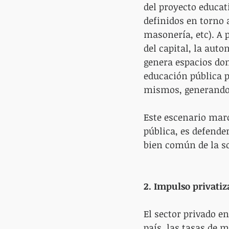
del proyecto educati
definidos en torno 
masonería, etc). A 
del capital, la aut
genera espacios don
educación pública p
mismos, generando 
Este escenario marc
pública, es defende
bien común de la so
2. Impulso privati
El sector privado e
país, las tasas de 