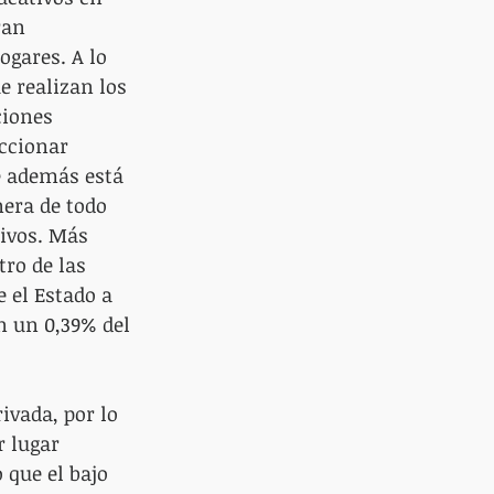
ran 
gares. A lo 
e realizan los 
ciones 
ccionar 
e además está 
nera de todo 
ivos. Más 
tro de las 
 el Estado a 
n un 0,39% del 
ivada, por lo 
 lugar 
que el bajo 