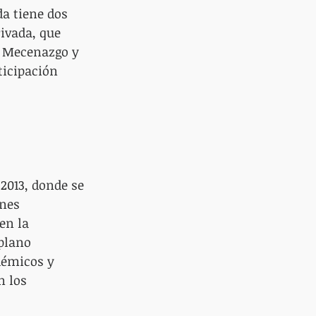
da tiene dos 
ivada, que 
 Mecenazgo y 
ticipación 
2013, donde se 
nes 
en la 
plano 
démicos y 
 los 