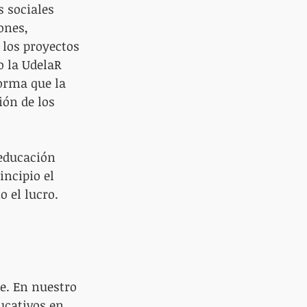
s sociales 
ones, 
 los proyectos 
o la UdelaR 
orma que la 
ón de los 
educación 
ncipio el 
 el lucro.
e. En nuestro 
ucativos en 