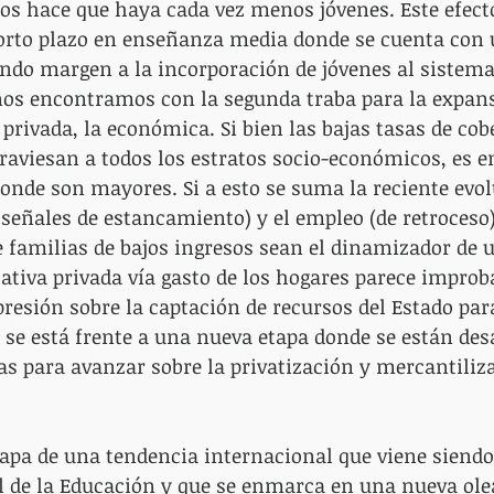
os hace que haya cada vez menos jóvenes. Este efect
corto plazo en enseñanza media donde se cuenta con 
ando margen a la incorporación de jóvenes al sistema
nos encontramos con la segunda traba para la expans
rivada, la económica. Si bien las bajas tasas de cob
aviesan a todos los estratos socio-económicos, es en
nde son mayores. Si a esto se suma la reciente evol
 señales de estancamiento) y el empleo (de retroceso)
e familias de bajos ingresos sean el dinamizador de 
tiva privada vía gasto de los hogares parece improba
esión sobre la captación de recursos del Estado par
, se está frente a una nueva etapa donde se están des
 para avanzar sobre la privatización y mercantiliza
capa de una tendencia internacional que viene siend
l de la Educación y que se enmarca en una nueva ole