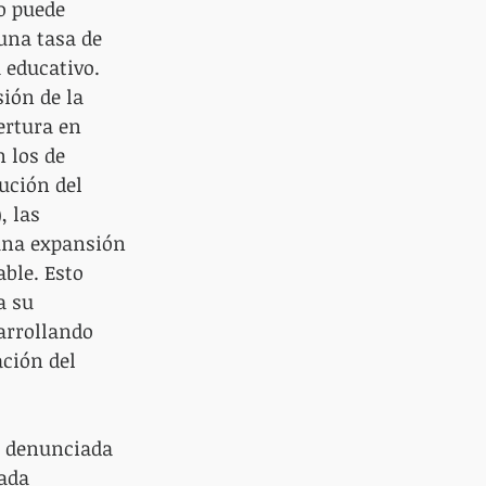
o puede 
una tasa de 
 educativo. 
ión de la 
ertura en 
 los de 
ución del 
, las 
una expansión 
ble. Esto 
a su 
arrollando 
ción del 
o denunciada 
ada 