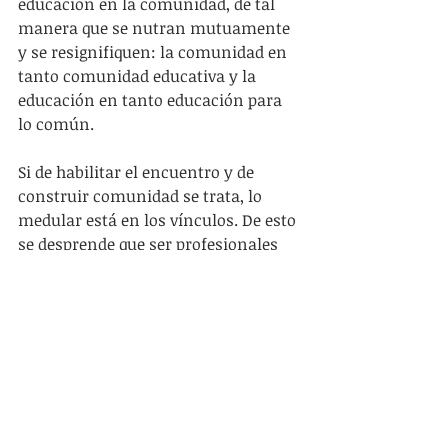
educación en la comunidad, de tal 
manera que se nutran mutuamente 
y se resignifiquen: la comunidad en 
tanto comunidad educativa y la 
educación en tanto educación para 
lo común.
Si de habilitar el encuentro y de 
construir comunidad se trata, lo 
medular está en los vínculos. De esto 
se desprende que ser profesionales 
de la educación no tiene solamente 
que ver con el dominio de los 
contenidos y los aspectos 
metodológicos de su enseñanza, sino 
también -y fundamentalmente- con 
los afectos. La incorporación de la 
tecnología a los procesos educativos 
ocupa un puesto privilegiado en la 