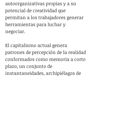
autoorganizativas propias y a su 
potencial de creatividad que 
permitan a los trabajadores generar 
herramientas para luchar y 
negociar. 
El capitalismo actual genera 
patrones de percepción de la realidad 
conformados como memoria a corto 
plazo, un conjunto de 
instantaneidades, archipiélagos de 
temas y eventos que no se conectan, 
fábricas de subjetividad 
diferenciadas y dificultad para 
construir una estrategia. Existe una 
visión de izquierda “light” que parece 
estar encantada de reconocer 
diferencias, ensalzarlas, 
administrarlas y quedarse allí 