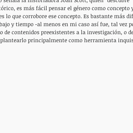
 señala la historiadora Joan Scott, quien “descubre” 
tórico, es más fácil pensar el género como concepto y
es lo que corrobore ese concepto. Es bastante más difí
abajo y tiempo -al menos en mi caso así fue, tal vez p
lo de contenidos preexistentes a la investigación, o d
y plantearlo principalmente como herramienta inquis