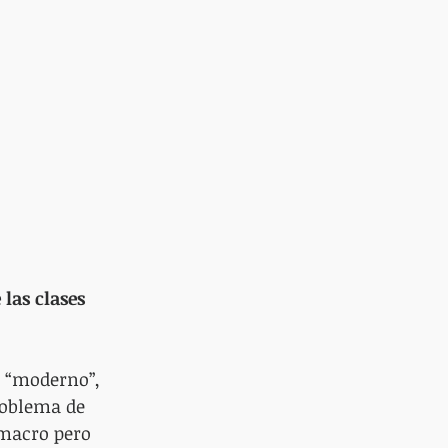
las clases 
o “moderno”, 
roblema de 
 macro pero 