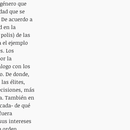
 género que 
dad que se 
 De acuerdo a 
 en la 
polis) de las 
a el ejemplo 
s. Los 
or la 
logo con los 
o. De donde, 
as élites, 
ecisiones, más 
da. También en 
cada- de qué 
fuera 
us intereses 
o orden 