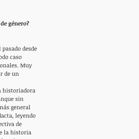
 de género? 
l pasado desde 
odo caso 
ionales. Muy 
r de un 
 
a historiadora 
unque sin 
más general 
acta, leyendo 
ctiva de 
 la historia 