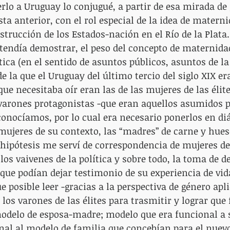
rlo a Uruguay lo conjugué, a partir de esa mirada de
ta anterior, con el rol especial de la idea de materni
trucción de los Estados-nación en el Río de la Plata.
etendía demostrar, el peso del concepto de maternidad
ica (en el sentido de asuntos públicos, asuntos de la 
e la que el Uruguay del último tercio del siglo XIX er
que necesitaba oír eran las de las mujeres de las élite
varones protagonistas -que eran aquellos asumidos p
 conocíamos, por lo cual era necesario ponerlos en diá
mujeres de su contexto, las “madres” de carne y hues
hipótesis me serví de correspondencia de mujeres de l
los vaivenes de la política y sobre todo, la toma de d
que podían dejar testimonio de su experiencia de vi
 posible leer -gracias a la perspectiva de género apli
los varones de las élites para trasmitir y lograr que 
odelo de esposa-madre; modelo que era funcional a s
nal al modelo de familia que concebían para el nuev