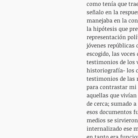
como tenía que trae
señalo en la respues
manejaba en la cons
la hipótesis que pr
representación polít
jóvenes repúblicas d
escogido, las voces 
testimonios de los 
historiografía- los
testimonios de las 
para contrastar mi 
aquellas que vivían 
de cerca; sumado a 
esos documentos fue
medios se sirvieron 
internalizado ese m
en tanto era funcio