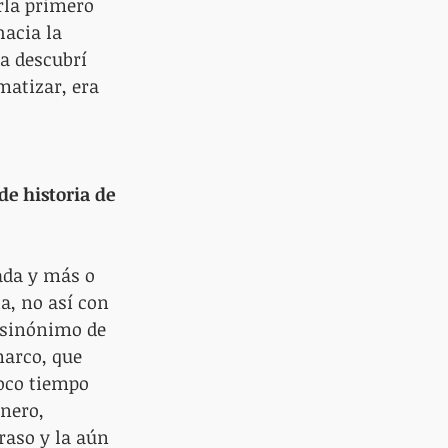
rla primero 
acia la 
a descubrí 
atizar, era 
de historia de 
da y más o 
a, no así con 
 sinónimo de 
marco, que 
oco tiempo 
nero, 
raso y la aún 