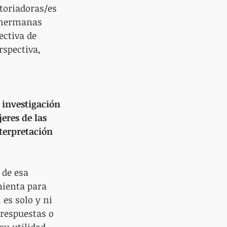
toriadoras/es 
s hermanas 
ectiva de 
rspectiva, 
 investigación 
eres de las 
nterpretación 
 de esa 
mienta para 
 es solo y ni 
respuestas o 