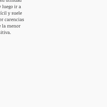
su utilidad 
 luego ir a 
cil y suele 
or carencias 
e la menor 
itiva.