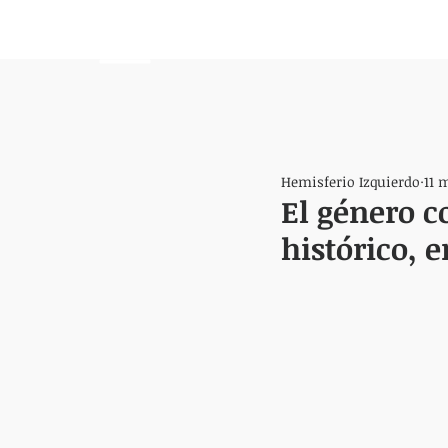
HEMISFERIO
IZQUIERDO
Hemisferio Izquierdo
11 
El género c
histórico, 