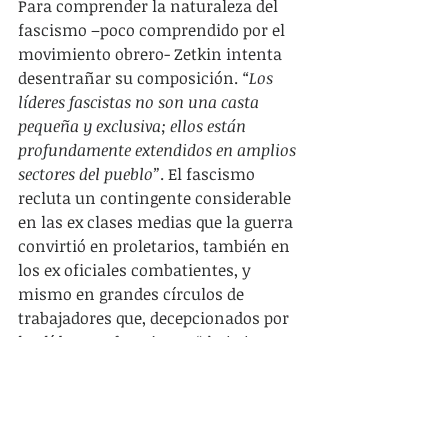
Para comprender la naturaleza del 
fascismo –poco comprendido por el 
movimiento obrero- Zetkin intenta 
desentrañar su composición. 
“Los 
líderes fascistas no son una casta 
pequeña y exclusiva; ellos están 
profundamente extendidos en amplios 
sectores del pueblo”
. El fascismo 
recluta un contingente considerable 
en las ex clases medias que la guerra 
convirtió en proletarios, también en 
los ex oficiales combatientes, y 
mismo en grandes círculos de 
trabajadores que, decepcionados por 
los líderes reformistas, 
“desistieron 
de su fe no solo en el socialismo, sino 
también en su propia clase. El 
fascismo se tornó como una especie de 
refugio para los políticamente 