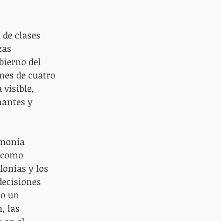
 de clases 
zas 
bierno del 
nes de cuatro 
visible, 
antes y 
emonía 
y como 
lonias y los 
decisiones 
mo un 
, las 