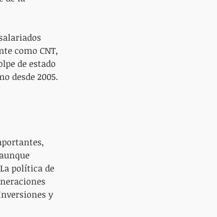
salariados 
ente como CNT, 
lpe de estado 
smo desde 2005.
portantes, 
 aunque 
a política de 
oneraciones 
Inversiones y 