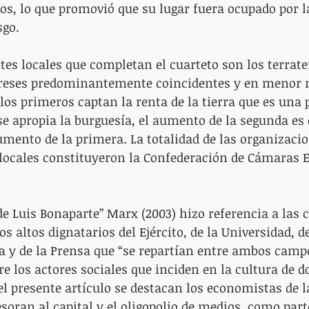
s, lo que promovió que su lugar fuera ocupado por l
sgo.
es locales que completan el cuarteto son los terrate
ereses predominantemente coincidentes y en menor 
los primeros captan la renta de la tierra que es una p
 se apropia la burguesía, el aumento de la segunda es
umento de la primera. La totalidad de las organizacio
locales constituyeron la Confederación de Cámaras 
de Luis Bonaparte” Marx (2003) hizo referencia a las c
s altos dignatarios del Ejército, de la Universidad, de 
a y de la Prensa que “se repartían entre ambos campo
e los actores sociales que inciden en la cultura de 
del presente artículo se destacan los economistas de l
soran al capital y el oligopolio de medios, como parte