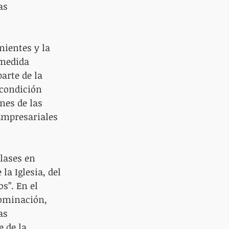
as 
nientes y la 
medida 
arte de la 
 condición 
nes de las 
Empresariales 
lases en 
la Iglesia, del 
s”. En el 
dominación, 
as 
 de la 