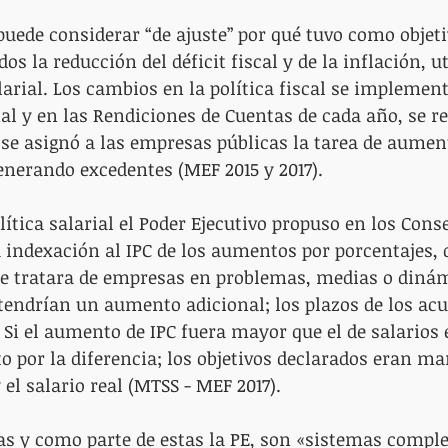
 puede considerar “de ajuste” por qué tuvo como objeti
dos la reducción del déficit fiscal y de la inflación, u
alarial. Los cambios en la política fiscal se implemen
l y en las Rendiciones de Cuentas de cada año, se re
 se asignó a las empresas públicas la tarea de aument
enerando excedentes (MEF 2015 y 2017).
ítica salarial el Poder Ejecutivo propuso en los Conse
la indexación al IPC de los aumentos por porcentajes,
se tratara de empresas en problemas, medias o dinám
tendrían un aumento adicional; los plazos de los acu
 Si el aumento de IPC fuera mayor que el de salarios e
 por la diferencia; los objetivos declarados eran ma
 el salario real (MTSS - MEF 2017).
as y como parte de estas la PE, son «sistemas complej