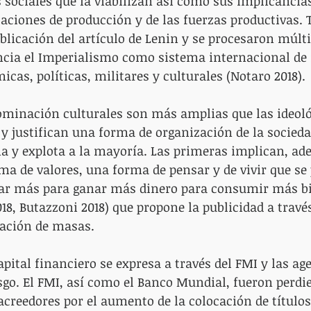
s sociales que la viabilizan así como sus implicancias
elaciones de producción y de las fuerzas productivas. 
ublicación del artículo de Lenin y se procesaron múlt
ncia el Imperialismo como sistema internacional de 
as, políticas, militares y culturales (Notaro 2018).
ominación culturales son más amplias que las ideoló
 justifican una forma de organización de la sociedad
 y explota a la mayoría. Las primeras implican, ade
ema de valores, una forma de pensar y de vivir que se
ajar más para ganar más dinero para consumir más bi
018, Butazzoni 2018) que propone la publicidad a través
ación de masas.
pital financiero se expresa a través del FMI y las ag
esgo. El FMI, así como el Banco Mundial, fueron perdi
reedores por el aumento de la colocación de títulos