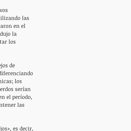
vos 
tilizando las 
taron en el 
dujo la 
ar los 
jos de 
 diferenciando 
icas; los 
erdos serían 
n el período, 
ntener las 
os», es decir, 