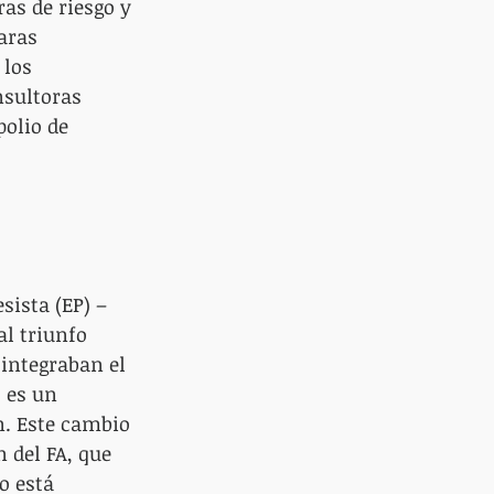
as de riesgo y 
aras 
 los 
sultoras 
polio de 
sista (EP) – 
l triunfo 
 integraban el 
 es un 
n. Este cambio 
 del FA, que 
o está 