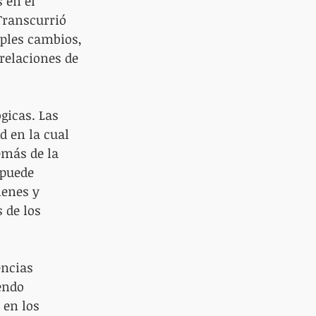
 en el 
Transcurrió 
iples cambios, 
relaciones de 
gicas. Las 
 en la cual 
más de la 
 puede 
enes y 
 de los 
encias 
endo 
 en los 