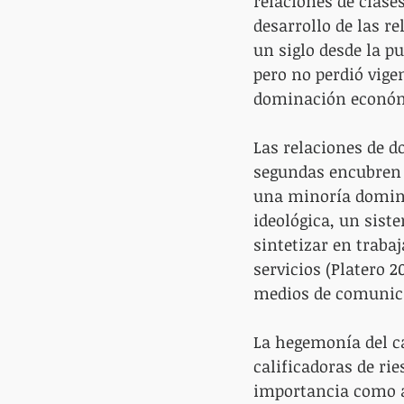
relaciones de clase
desarrollo de las r
un siglo desde la p
pero no perdió vige
dominación económic
Las relaciones de d
segundas encubren y
una minoría domina
ideológica, un sist
sintetizar en trab
servicios (Platero 2
medios de comunic
La hegemonía del ca
calificadoras de ri
importancia como ac