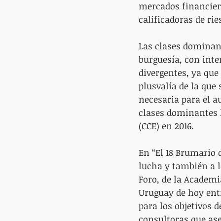
mercados financiero
calificadoras de rie
Las clases dominant
burguesía, con int
divergentes, ya que 
plusvalía de la que
necesaria para el a
clases dominantes 
(CCE) en 2016.
En “El 18 Brumario 
lucha y también a lo
Foro, de la Academi
Uruguay de hoy entr
para los objetivos 
consultoras que ase